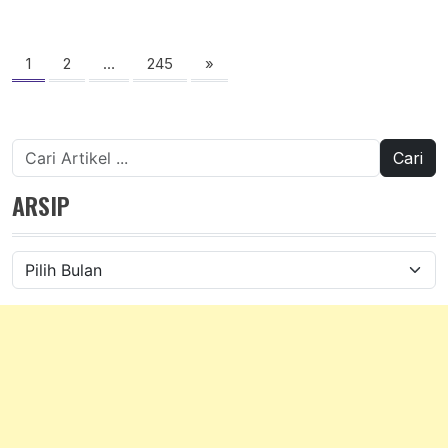
Paginasi
pos
1
2
…
245
»
Cari
untuk:
ARSIP
Arsip