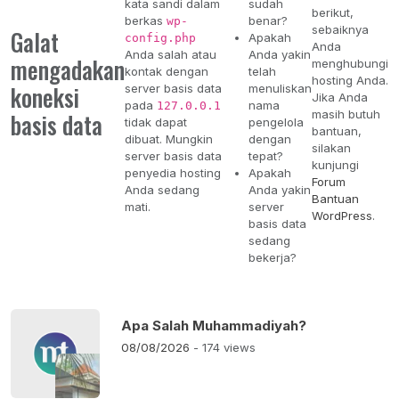
kata sandi dalam
sudah
berikut,
berkas
benar?
wp-
sebaiknya
Galat
Apakah
config.php
Anda
Anda salah atau
Anda yakin
mengadakan
menghubungi
kontak dengan
telah
hosting Anda.
koneksi
server basis data
menuliskan
Jika Anda
pada
nama
127.0.0.1
masih butuh
basis data
tidak dapat
pengelola
bantuan,
dibuat. Mungkin
dengan
silakan
server basis data
tepat?
kunjungi
penyedia hosting
Apakah
Forum
Anda sedang
Anda yakin
Bantuan
mati.
server
WordPress
.
basis data
sedang
bekerja?
Apa Salah Muhammadiyah?
08/08/2026
- 174 views