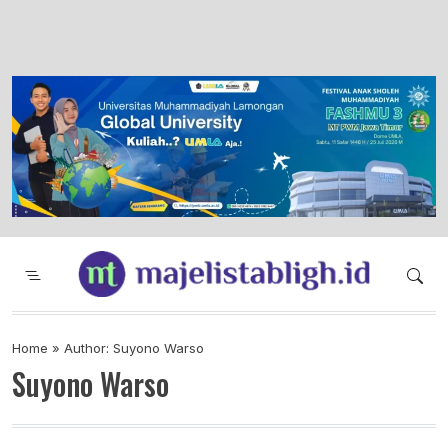
Majelis Tabligh Muhammadiyah
Syiar Dakwah Islam Berkemajuan dan
Menggembirakan
Home
»
Author: Suyono Warso
Suyono Warso