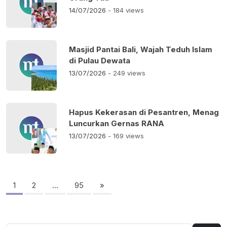
14/07/2026
- 184 views
Masjid Pantai Bali, Wajah Teduh Islam
di Pulau Dewata
13/07/2026
- 249 views
Hapus Kekerasan di Pesantren, Menag
Luncurkan Gernas RANA
13/07/2026
- 169 views
Paginasi
pos
1
2
…
95
»