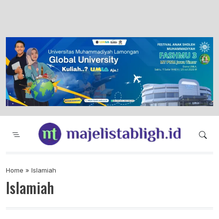
Majelis Tabligh Muhammadiyah
Syiar Dakwah Islam Berkemajuan dan
Menggembirakan
Home
»
Islamiah
Islamiah