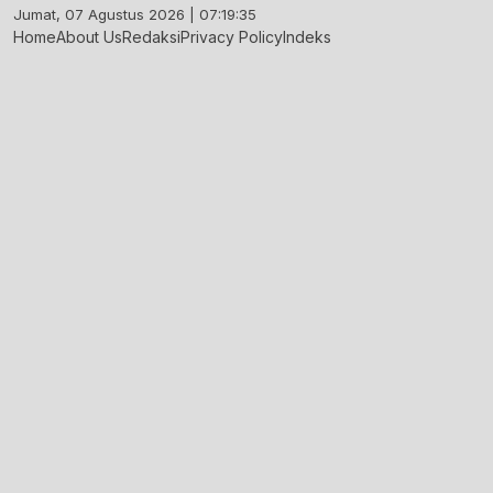
Skip
Jumat, 07 Agustus 2026 | 07:19:36
to
Home
About Us
Redaksi
Privacy Policy
Indeks
content