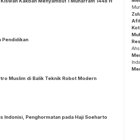
Mem
n Kiswah Kakbah Menyambut 1 Muharram 1448 H
Mun
Zul
Afi
Kot
Muh
a Pendidikan
Res
Ahs
Me
Ind
Me
tro Muslim di Balik Teknik Robot Modern
s Indonisi, Penghormatan pada Haji Soeharto