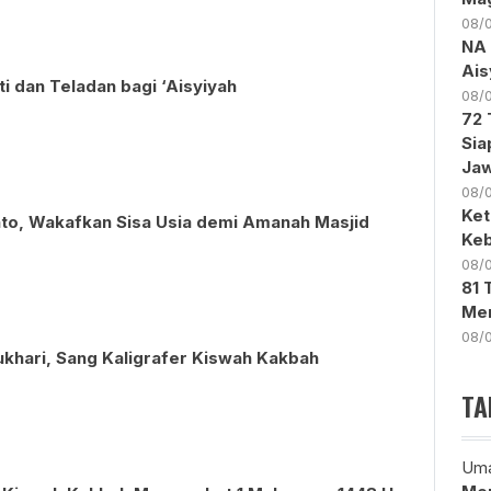
08/
NA 
Ais
 dan Teladan bagi ‘Aisyiyah
08/
72 
Sia
Ja
08/
Ket
nto, Wakafkan Sisa Usia demi Amanah Masjid
Keb
08/
81 
Men
08/
ukhari, Sang Kaligrafer Kiswah Kakbah
TA
Uma