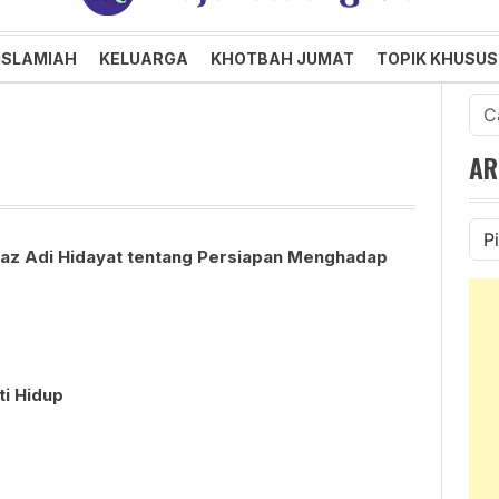
an dan Menggembirakan
ISLAMIAH
KELUARGA
KHOTBAH JUMAT
TOPIK KHUSUS
Cari
untu
AR
Ars
az Adi Hidayat tentang Persiapan Menghadap
ti Hidup