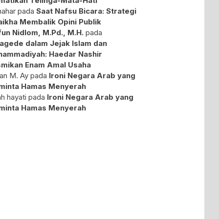
atikan Telinga-Mata-Hati
ahar
pada
Saat Nafsu Bicara: Strategi
aikha Membalik Opini Publik
fun Nidlom, M.Pd., M.H.
pada
agede dalam Jejak Islam dan
ammadiyah: Haedar Nashir
mikan Enam Amal Usaha
an M. Ay
pada
Ironi Negara Arab yang
minta Hamas Menyerah
ah hayati
pada
Ironi Negara Arab yang
minta Hamas Menyerah