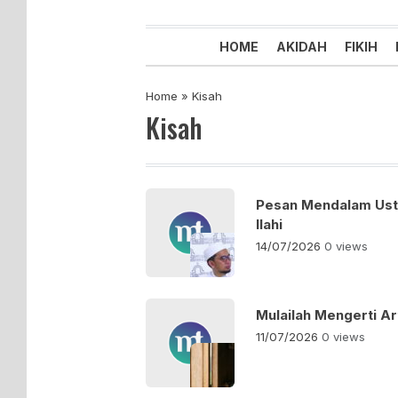
Majelis Tabligh Muhammadiyah
Syiar Dakwah Islam Berkemaju
HOME
AKIDAH
FIKIH
Home
»
Kisah
Kisah
Pesan Mendalam Ust
Ilahi
14/07/2026
0 views
Mulailah Mengerti Ar
11/07/2026
0 views