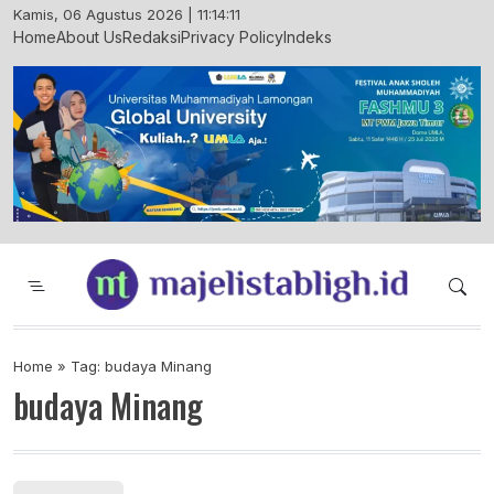
Skip
Kamis, 06 Agustus 2026 | 11:14:11
to
Home
About Us
Redaksi
Privacy Policy
Indeks
content
Majelis Tabligh Muhammadiyah
Syiar Dakwah Islam Berkemajuan dan
Menggembirakan
Home
»
Tag: budaya Minang
budaya Minang