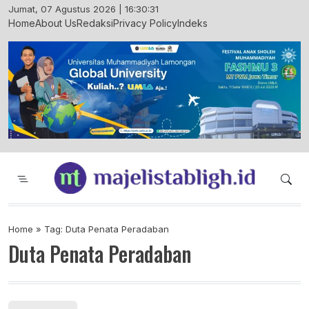
Skip
Jumat, 07 Agustus 2026 | 16:30:32
to
Home
About Us
Redaksi
Privacy Policy
Indeks
content
Majelis Tabligh Muhammadiyah
Syiar Dakwah Islam Berkemajuan dan
Menggembirakan
Home
»
Tag: Duta Penata Peradaban
Duta Penata Peradaban