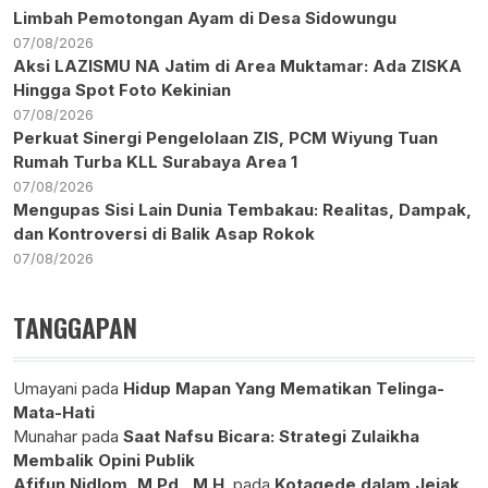
Limbah Pemotongan Ayam di Desa Sidowungu
07/08/2026
Aksi LAZISMU NA Jatim di Area Muktamar: Ada ZISKA
Hingga Spot Foto Kekinian
07/08/2026
Perkuat Sinergi Pengelolaan ZIS, PCM Wiyung Tuan
Rumah Turba KLL Surabaya Area 1
07/08/2026
Mengupas Sisi Lain Dunia Tembakau: Realitas, Dampak,
dan Kontroversi di Balik Asap Rokok
07/08/2026
TANGGAPAN
Umayani
pada
Hidup Mapan Yang Mematikan Telinga-
Mata-Hati
Munahar
pada
Saat Nafsu Bicara: Strategi Zulaikha
Membalik Opini Publik
Afifun Nidlom, M.Pd., M.H.
pada
Kotagede dalam Jejak