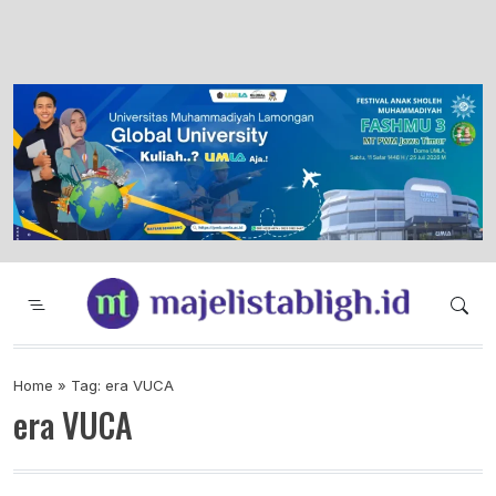
Majelis Tabligh Muhammadiyah
Syiar Dakwah Islam Berkemajuan dan
Menggembirakan
Home
»
Tag: era VUCA
era VUCA