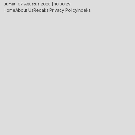
Skip
Jumat, 07 Agustus 2026 | 10:30:29
to
Home
About Us
Redaksi
Privacy Policy
Indeks
content