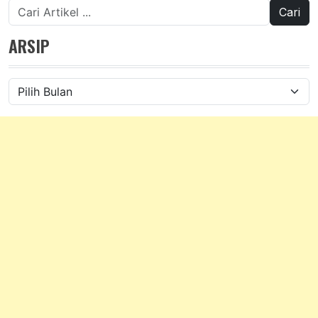
Cari
untuk:
ARSIP
Arsip