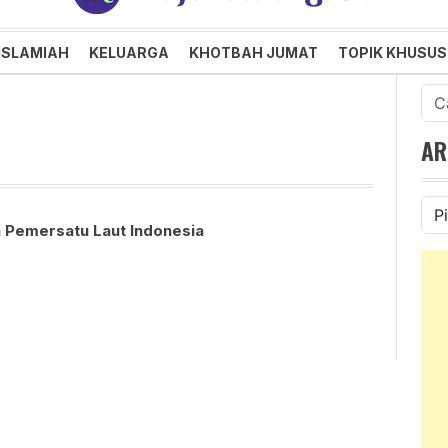
an dan Menggembirakan
ISLAMIAH
KELUARGA
KHOTBAH JUMAT
TOPIK KHUSUS
Cari
untu
AR
Ars
da Pemersatu Laut Indonesia