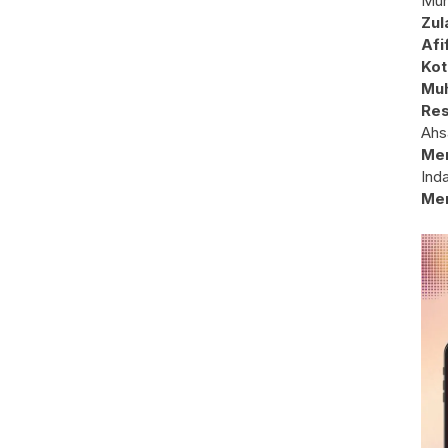
Mun
Zul
Afi
Kot
Muh
Res
Ahs
Me
Ind
Me