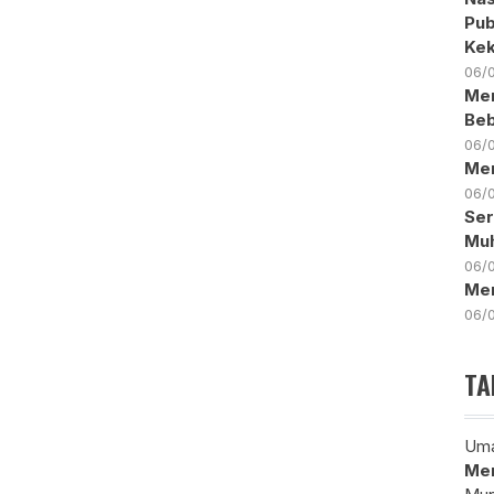
Pub
Ke
06/
Men
Beb
06/
Men
06/
Ser
Mu
06/
Men
06/
TA
Uma
Mem