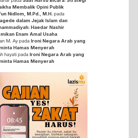
ahar
pada
Saat Nafsu Bicara: Strategi
aikha Membalik Opini Publik
fun Nidlom, M.Pd., M.H.
pada
agede dalam Jejak Islam dan
ammadiyah: Haedar Nashir
mikan Enam Amal Usaha
an M. Ay
pada
Ironi Negara Arab yang
minta Hamas Menyerah
ah hayati
pada
Ironi Negara Arab yang
minta Hamas Menyerah