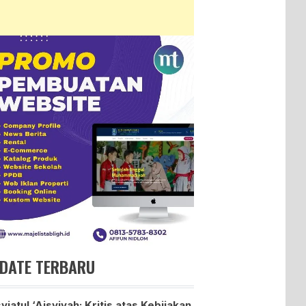
DATE TERBARU
yiatul ‘Aisyiyah: Kritis atas Kebijakan