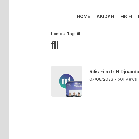
Majelis Tabligh Muhammadiyah
Syiar Dakwah Islam Berkemaju
HOME
AKIDAH
FIKIH
Home
»
Tag: fil
fil
Rilis Film Ir H Djuan
07/08/2023
- 501 views