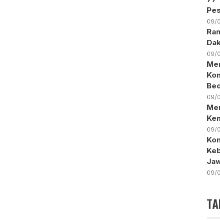
Pes
09/
Ran
Da
09/
Men
Kom
Bed
09/
Mer
Ke
09/
Kon
Keb
Ja
09/
TA