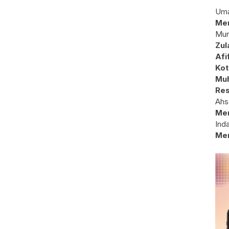
Uma
Mem
Mun
Zul
Afi
Kot
Muh
Res
Ahs
Me
Ind
Me