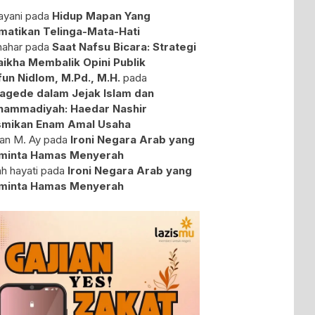
yani
pada
Hidup Mapan Yang
atikan Telinga-Mata-Hati
ahar
pada
Saat Nafsu Bicara: Strategi
aikha Membalik Opini Publik
fun Nidlom, M.Pd., M.H.
pada
agede dalam Jejak Islam dan
ammadiyah: Haedar Nashir
mikan Enam Amal Usaha
an M. Ay
pada
Ironi Negara Arab yang
minta Hamas Menyerah
ah hayati
pada
Ironi Negara Arab yang
minta Hamas Menyerah