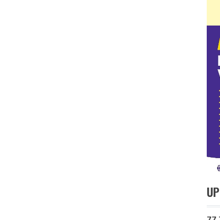
UP
77 