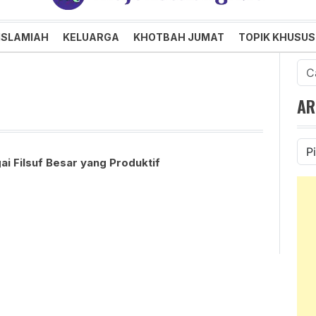
an dan Menggembirakan
ISLAMIAH
KELUARGA
KHOTBAH JUMAT
TOPIK KHUSUS
Cari
untu
AR
Ars
i Filsuf Besar yang Produktif