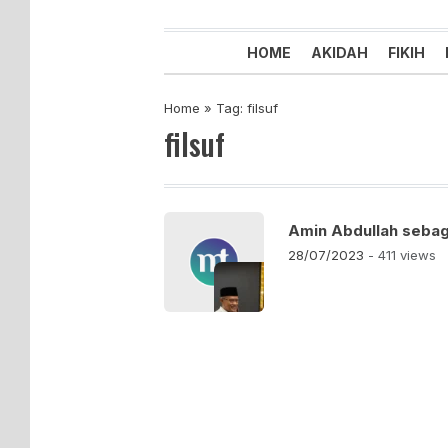
Majelis Tabligh Muhammadiyah
Syiar Dakwah Islam Berkemaju
HOME
AKIDAH
FIKIH
Home
»
Tag: filsuf
filsuf
Amin Abdullah sebaga
28/07/2023
- 411 views