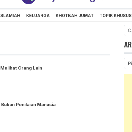
an dan Menggembirakan
ISLAMIAH
KELUARGA
KHOTBAH JUMAT
TOPIK KHUSUS
Cari
untu
AR
Ars
 Melihat Orang Lain
s
 Bukan Penilaian Manusia