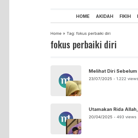
Majelis Tabligh Muhammadiyah
Syiar Dakwah Islam Berkemaju
HOME
AKIDAH
FIKIH
Home
»
Tag: fokus perbaiki diri
fokus perbaiki diri
Melihat Diri Sebelum
23/07/2025
- 1.222 view
Utamakan Rida Allah,
20/04/2025
- 493 views