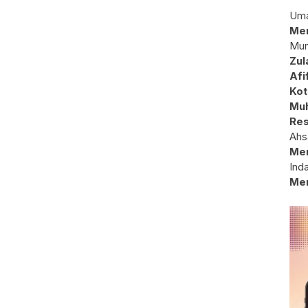
Uma
Mem
Mun
Zul
Afi
Kot
Muh
Res
Ahs
Me
Ind
Me