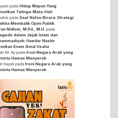
yani
pada
Hidup Mapan Yang
atikan Telinga-Mata-Hati
ahar
pada
Saat Nafsu Bicara: Strategi
aikha Membalik Opini Publik
fun Nidlom, M.Pd., M.H.
pada
agede dalam Jejak Islam dan
ammadiyah: Haedar Nashir
mikan Enam Amal Usaha
an M. Ay
pada
Ironi Negara Arab yang
minta Hamas Menyerah
ah hayati
pada
Ironi Negara Arab yang
minta Hamas Menyerah