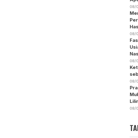
08/
Me
Per
Has
08/
Fas
Usi
Nas
08/
Ket
seb
08/
Pra
Muk
Lil
08/
TA