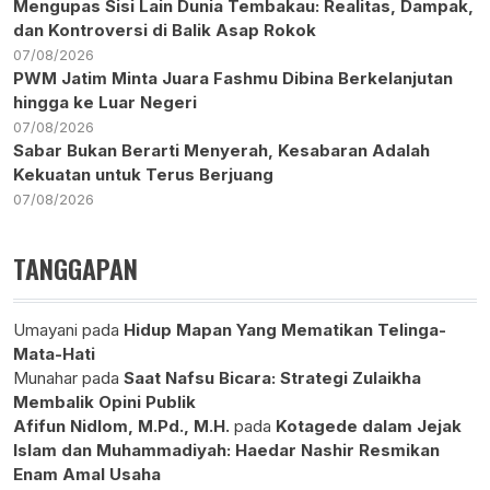
Mengupas Sisi Lain Dunia Tembakau: Realitas, Dampak,
dan Kontroversi di Balik Asap Rokok
07/08/2026
PWM Jatim Minta Juara Fashmu Dibina Berkelanjutan
hingga ke Luar Negeri
07/08/2026
Sabar Bukan Berarti Menyerah, Kesabaran Adalah
Kekuatan untuk Terus Berjuang
07/08/2026
TANGGAPAN
Umayani
pada
Hidup Mapan Yang Mematikan Telinga-
Mata-Hati
Munahar
pada
Saat Nafsu Bicara: Strategi Zulaikha
Membalik Opini Publik
Afifun Nidlom, M.Pd., M.H.
pada
Kotagede dalam Jejak
Islam dan Muhammadiyah: Haedar Nashir Resmikan
Enam Amal Usaha