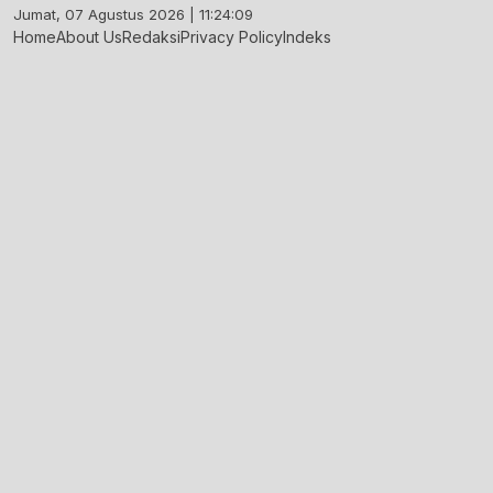
Skip
Jumat, 07 Agustus 2026 | 11:24:09
to
Home
About Us
Redaksi
Privacy Policy
Indeks
content