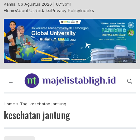
Skip
Kamis, 06 Agustus 2026 | 07:36:12
to
Home
About Us
Redaksi
Privacy Policy
Indeks
content
Majelis Tabligh Muhammadiyah
Syiar Dakwah Islam Berkemajuan dan
Menggembirakan
Home
»
Tag: kesehatan jantung
kesehatan jantung