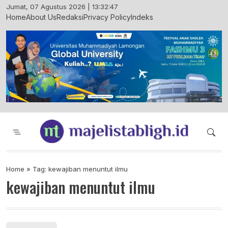
Skip
Jumat, 07 Agustus 2026 | 13:32:48
to
Home
About Us
Redaksi
Privacy Policy
Indeks
content
Majelis Tabligh Muhammadiyah
Syiar Dakwah Islam Berkemajuan dan
Menggembirakan
Home
»
Tag: kewajiban menuntut ilmu
kewajiban menuntut ilmu