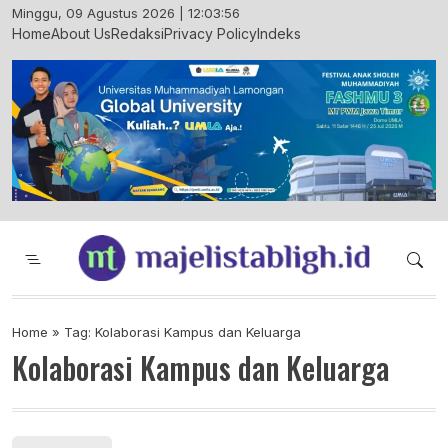
Skip
Minggu, 09 Agustus 2026 | 12:03:57
to
Home
About Us
Redaksi
Privacy Policy
Indeks
content
Majelis Tabligh Muhammadiyah
Syiar Dakwah Islam Berkemajuan dan
Menggembirakan
Home
»
Tag: Kolaborasi Kampus dan Keluarga
Kolaborasi Kampus dan Keluarga