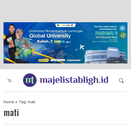
Majelis Tabligh Muhammadiyah
Syiar Dakwah Islam Berkemajuan dan
Menggembirakan
Home
»
Tag: mati
mati