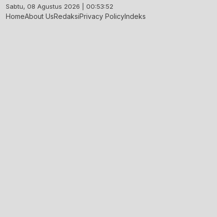
Skip
Sabtu, 08 Agustus 2026 | 00:53:52
to
Home
About Us
Redaksi
Privacy Policy
Indeks
content