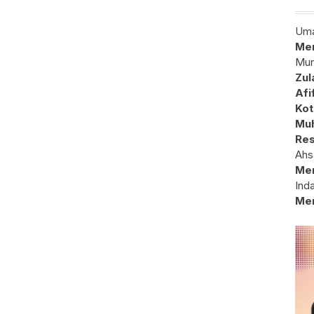
Uma
Mem
Mun
Zul
Afi
Kot
Muh
Res
Ahs
Me
Ind
Me