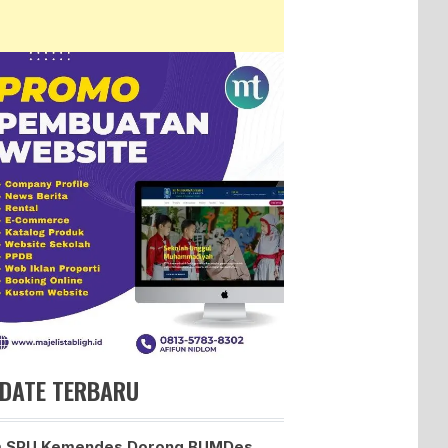
DATE TERBARU
m SPU Kemendes Dorong BUMDes