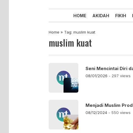
Majelis Tabligh Muhammadiyah
Syiar Dakwah Islam Berkemaju
HOME
AKIDAH
FIKIH
Home
»
Tag: muslim kuat
muslim kuat
Seni Mencintai Diri 
08/01/2026
- 297 views
Menjadi Muslim Prod
08/12/2024
- 550 views