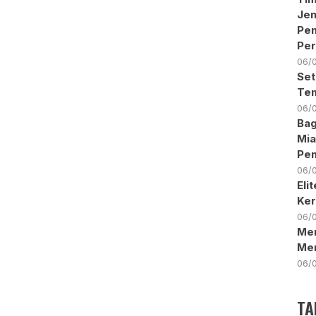
Jen
Pe
Per
06/
Set
Tem
06/
Bag
Mia
Pen
06/
Eli
Ker
06/
Men
Me
06/
TA