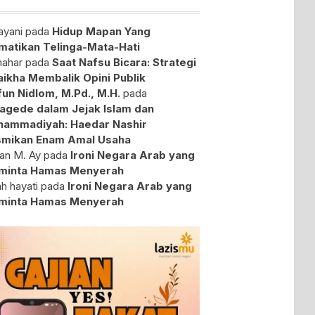
yani
pada
Hidup Mapan Yang
atikan Telinga-Mata-Hati
ahar
pada
Saat Nafsu Bicara: Strategi
aikha Membalik Opini Publik
fun Nidlom, M.Pd., M.H.
pada
agede dalam Jejak Islam dan
ammadiyah: Haedar Nashir
mikan Enam Amal Usaha
an M. Ay
pada
Ironi Negara Arab yang
minta Hamas Menyerah
ah hayati
pada
Ironi Negara Arab yang
minta Hamas Menyerah