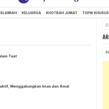
an dan Menggembirakan
ISLAMIAH
KELUARGA
KHOTBAH JUMAT
TOPIK KHUSUS
Cari
untu
AR
Ars
dalam Taat
uktif, Menggabungkan Iman dan Amal