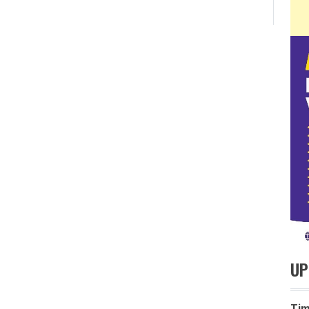
UP
Ti