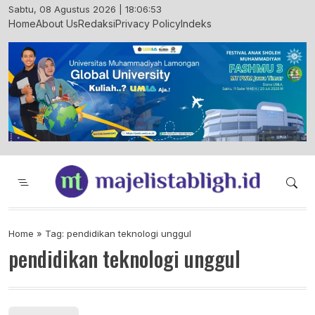
Skip
Sabtu, 08 Agustus 2026 | 18:06:54
to
Home
About Us
Redaksi
Privacy Policy
Indeks
content
Majelis Tabligh Muhammadiyah
Syiar Dakwah Islam Berkemajuan dan
Menggembirakan
Home
»
Tag: pendidikan teknologi unggul
pendidikan teknologi unggul