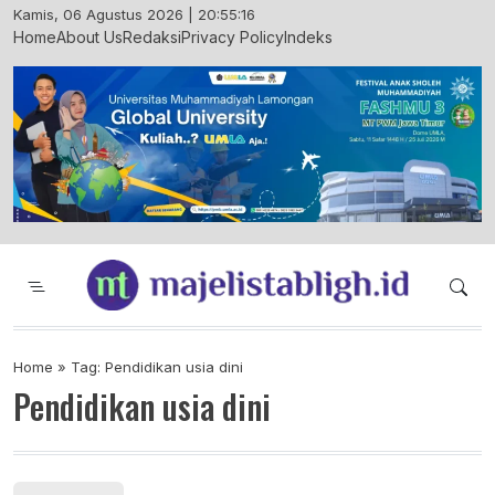
Skip
Kamis, 06 Agustus 2026 | 20:55:17
to
Home
About Us
Redaksi
Privacy Policy
Indeks
content
Majelis Tabligh Muhammadiyah
Syiar Dakwah Islam Berkemajuan dan
Menggembirakan
Home
»
Tag: Pendidikan usia dini
Pendidikan usia dini