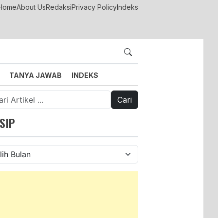
Home
About Us
Redaksi
Privacy Policy
Indeks
TANYA JAWAB
INDEKS
k:
SIP
ip