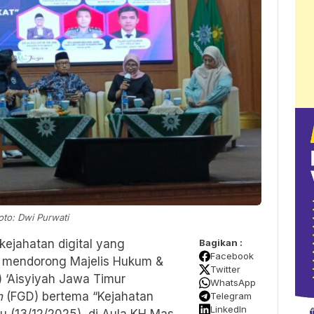
to: Dwi Purwati
ejahatan digital yang
Bagikan :
Facebook
 mendorong Majelis Hukum &
Twitter
 ‘Aisyiyah Jawa Timur
WhatsApp
n
(FGD) bertema “Kejahatan
Telegram
LinkedIn
u (13/12/2025), di Aula KH Mas