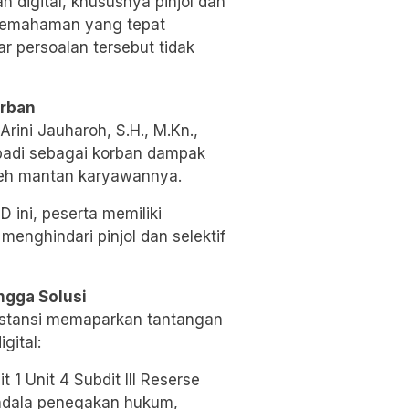
n digital, khususnya pinjol dan
pemahaman yang tepat
 persoalan tersebut tidak
orban
rini Jauharoh, S.H., M.Kn.,
badi sebagai korban dampak
oleh mantan karyawannya.
 ini, peserta memiliki
menghindari pinjol dan selektif
ngga Solusi
nstansi memaparkan tantangan
gital:
t 1 Unit 4 Subdit III Reserse
endala penegakan hukum,