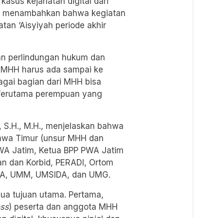
sus kejahatan digital dari
uga menambahkan bahwa kegiatan
tan ‘Aisyiyah periode akhir
an perlindungan hukum dan
 MHH harus ada sampai ke
agai bagian dari MHH bisa
Terutama perempuan yang
i, S.H., M.H., menjelaskan bahwa
Jawa Timur (unsur MHH dan
A Jatim, Ketua BPP PWA Jatim
an dan Korbid, PERADI, Ortom
URA, UMM, UMSIDA, dan UMG.
dua tujuan utama. Pertama,
ss
) peserta dan anggota MHH