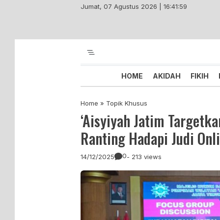
Skip
Jumat, 07 Agustus 2026 | 16:42:00
to
content
Majelis Tabligh Muhammadiyah
Syiar Dakwah Islam Berkemaju
HOME
AKIDAH
FIKIH
Home
»
Topik Khusus
‘Aisyiyah Jatim Target
Ranting Hadapi Judi Onli
0
14/12/2025
- 213 views