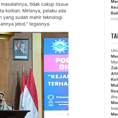
Men
masalahnya, tidak cukup
tissue
Rea
a korban. Mirisnya, pelaku ada
Bal
ah yang sudah mahir teknologi
07/
nannya jebol,” tegasnya.
TA
Uma
Mem
Mun
Zul
Afi
Kot
Muh
Res
Ahs
Me
Ind
Me