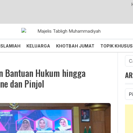
an dan Menggembirakan
ISLAMIAH
KELUARGA
KHOTBAH JUMAT
TOPIK KHUSUS
Cari
untu
kan Bantuan Hukum hingga
AR
ne dan Pinjol
Ars