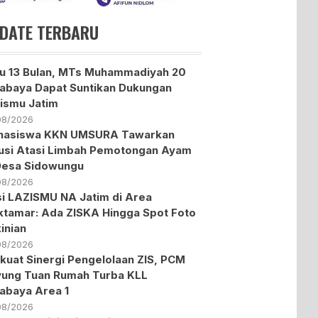
DATE TERBARU
u 13 Bulan, MTs Muhammadiyah 20
abaya Dapat Suntikan Dukungan
ismu Jatim
08/2026
hasiswa KKN UMSURA Tawarkan
usi Atasi Limbah Pemotongan Ayam
Desa Sidowungu
08/2026
i LAZISMU NA Jatim di Area
tamar: Ada ZISKA Hingga Spot Foto
inian
08/2026
kuat Sinergi Pengelolaan ZIS, PCM
ung Tuan Rumah Turba KLL
abaya Area 1
08/2026