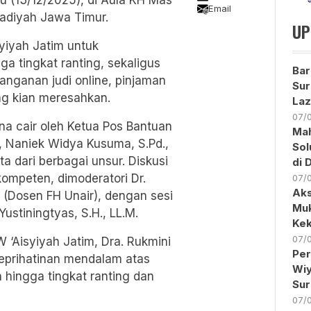
Email
adiyah Jawa Timur.
UP
yiyah Jatim untuk
 tingkat ranting, sekaligus
Bar
nganan judi online, pinjaman
Sur
ang kian meresahkan.
Laz
07/
a cair oleh Ketua Pos Bantuan
Ma
, Naniek Widya Kusuma, S.Pd.,
Sol
a dari berbagai unsur. Diskusi
di 
mpeten, dimoderatori Dr.
07/
Aks
 (Dosen FH Unair), dengan sesi
Muk
Yustiningtyas, S.H., LL.M.
Kek
07/
 ‘Aisyiyah Jatim, Dra. Rukmini
Per
prihatinan mendalam atas
Wiy
 hingga tingkat ranting dan
Sur
07/