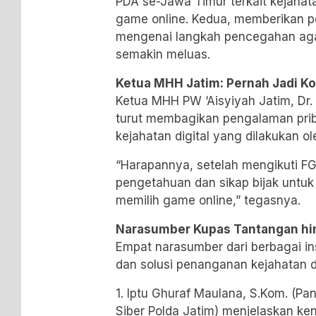
PDA se-Jawa Timur terkait kejahata
game online. Kedua, memberikan 
mengenai langkah pencegahan agar
semakin meluas.
Ketua MHH Jatim: Pernah Jadi K
Ketua MHH PW ‘Aisyiyah Jatim, Dr. A
turut membagikan pengalaman pri
kejahatan digital yang dilakukan 
“Harapannya, setelah mengikuti FGD
pengetahuan dan sikap bijak untuk 
memilih game online,” tegasnya.
Narasumber Kupas Tantangan hi
Empat narasumber dari berbagai i
dan solusi penanganan kejahatan di
1. Iptu Ghuraf Maulana, S.Kom. (Pani
Siber Polda Jatim) menjelaskan k