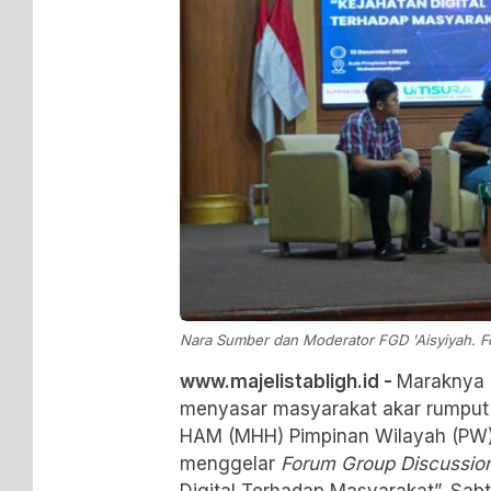
Nara Sumber dan Moderator FGD 'Aisyiyah. Fo
www.majelistabligh.id -
Maraknya k
menyasar masyarakat akar rumput
HAM (MHH) Pimpinan Wilayah (PW)
menggelar
Forum Group Discussio
Digital Terhadap Masyarakat”, Sabt