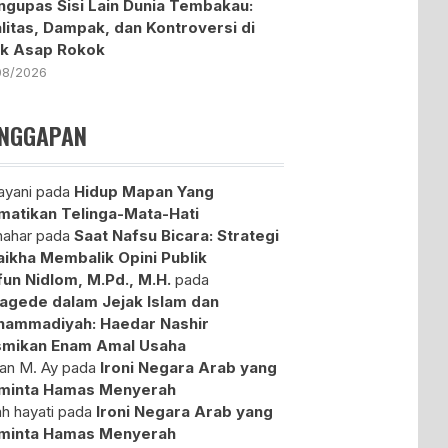
gupas Sisi Lain Dunia Tembakau:
litas, Dampak, dan Kontroversi di
ik Asap Rokok
08/2026
NGGAPAN
yani
pada
Hidup Mapan Yang
atikan Telinga-Mata-Hati
ahar
pada
Saat Nafsu Bicara: Strategi
aikha Membalik Opini Publik
fun Nidlom, M.Pd., M.H.
pada
agede dalam Jejak Islam dan
ammadiyah: Haedar Nashir
mikan Enam Amal Usaha
an M. Ay
pada
Ironi Negara Arab yang
minta Hamas Menyerah
ah hayati
pada
Ironi Negara Arab yang
minta Hamas Menyerah