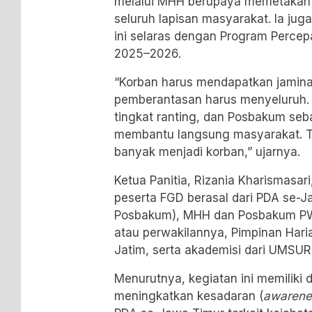
melalui MHH berupaya memetakan ka
seluruh lapisan masyarakat. Ia j
ini selaras dengan Program Percepa
2025–2026.
“Korban harus mendapatkan jamin
pemberantasan harus menyeluruh.
tingkat ranting, dan Posbakum seb
membantu langsung masyarakat. 
banyak menjadi korban,” ujarnya.
Ketua Panitia, Rizania Kharismasar
peserta FGD berasal dari PDA se-
Posbakum), MHH dan Posbakum PW
atau perwakilannya, Pimpinan Hari
Jatim, serta akademisi dari UMS
Menurutnya, kegiatan ini memiliki 
meningkatkan kesadaran (
awarene