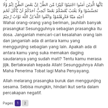
يٰٓاَيُّهَا الَّذِيْنَ اٰمَنُوا اجْتَنِبُوْا كَثِيْرًا مِّنَ الظَّنِّۖ اِنَّ بَعْضَ الظَّنِّ اِثْمٌ وَّلَا
تَجَسَّسُوْا وَلَا يَغْتَبْ بَّعْضُكُمْ بَعْضًاۗ اَيُحِبُّ اَحَدُكُمْ اَنْ يَّأْكُلَ لَحْمَ
اَخِيْهِ مَيْتًا فَكَرِهْتُمُوْهُۗ وَاتَّقُوا اللّٰهَ ۗاِنَّ اللّٰهَ تَوَّابٌ رَّحِيْمٌ
Wahai orang-orang yang beriman, jauhilah banyak
prasangka! Sesungguhnya sebagian prasangka itu
dosa. Janganlah mencari-cari kesalahan orang lain
dan janganlah ada di antara kamu yang
menggunjing sebagian yang lain. Apakah ada di
antara kamu yang suka memakan daging
saudaranya yang sudah mati? Tentu kamu merasa
jijik. Bertakwalah kepada Allah! Sesungguhnya Allah
Maha Penerima Tobat lagi Maha Penyayang.
Allah melarang prasangka buruk dan menggunjing
sesama. Sebisa mungkin, hindari ikut serta dalam
percakapan negatif.
Pages:
1
2