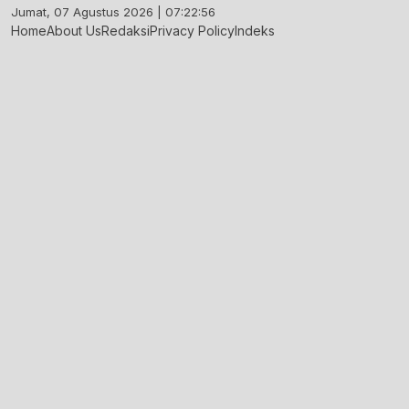
Skip
Jumat, 07 Agustus 2026 | 07:22:57
to
Home
About Us
Redaksi
Privacy Policy
Indeks
content