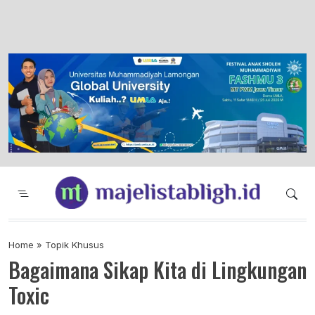
Majelis Tabligh Muhammadiyah
Syiar Dakwah Islam Berkemajuan dan
Menggembirakan
Home
»
Topik Khusus
Bagaimana Sikap Kita di Lingkungan
Toxic