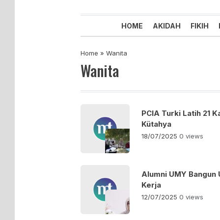
Majelis Tabligh Muhammadiyah
Syiar Dakwah Islam Berkemaju
HOME
AKIDAH
FIKIH
Home
»
Wanita
Wanita
PCIA Turki Latih 21
Kütahya
18/07/2025
0 views
Alumni UMY Bangun Us
Kerja
12/07/2025
0 views