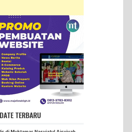
DATE TERBARU
ir di Muktamar Nasyiatul Aisyiyah,