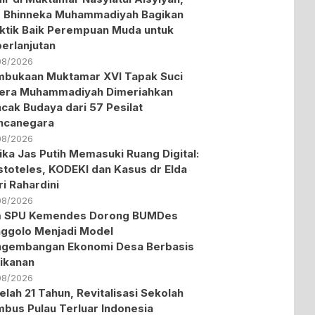
 Bhinneka Muhammadiyah Bagikan
ktik Baik Perempuan Muda untuk
erlanjutan
08/2026
bukaan Muktamar XVI Tapak Suci
era Muhammadiyah Dimeriahkan
cak Budaya dari 57 Pesilat
ncanegara
08/2026
ika Jas Putih Memasuki Ruang Digital:
stoteles, KODEKI dan Kasus dr Elda
ri Rahardini
08/2026
m SPU Kemendes Dorong BUMDes
ggolo Menjadi Model
ngembangan Ekonomi Desa Berbasis
ikanan
08/2026
elah 21 Tahun, Revitalisasi Sekolah
bus Pulau Terluar Indonesia