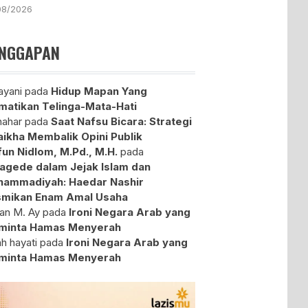
08/2026
NGGAPAN
yani
pada
Hidup Mapan Yang
atikan Telinga-Mata-Hati
ahar
pada
Saat Nafsu Bicara: Strategi
aikha Membalik Opini Publik
fun Nidlom, M.Pd., M.H.
pada
agede dalam Jejak Islam dan
ammadiyah: Haedar Nashir
mikan Enam Amal Usaha
an M. Ay
pada
Ironi Negara Arab yang
minta Hamas Menyerah
ah hayati
pada
Ironi Negara Arab yang
minta Hamas Menyerah