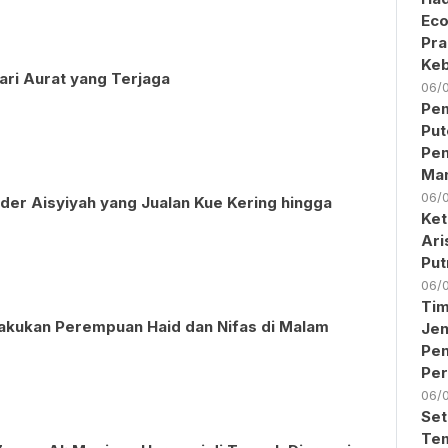
Eco
Pra
Keb
ari Aurat yang Terjaga
06/
Pem
Put
Pen
Ma
06/
ader Aisyiyah yang Jualan Kue Kering hingga
Ket
Ari
Put
06/
Ti
lakukan Perempuan Haid dan Nifas di Malam
Jen
Pe
Per
06/
Set
Tem