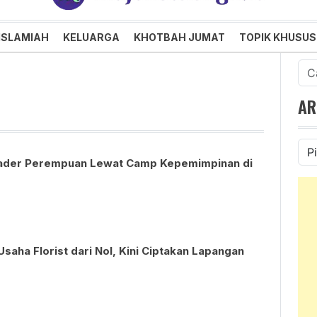
an dan Menggembirakan
ISLAMIAH
KELUARGA
KHOTBAH JUMAT
TOPIK KHUSUS
Cari
untu
AR
Ars
 Kader Perempuan Lewat Camp Kepemimpinan di
aha Florist dari Nol, Kini Ciptakan Lapangan