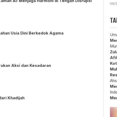
Zaman AI: Menjaga Harmoni di Tengah Disrupsi
06/
TA
ikahan Usia Dini Berkedok Agama
Uma
Mem
Mun
Zul
Afi
Kot
erukan Aksi dan Kesadaran
Muh
Res
Ahs
Me
Ind
dari Khadijah
Me