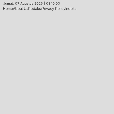
Skip
Jumat, 07 Agustus 2026 | 08:10:01
to
Home
About Us
Redaksi
Privacy Policy
Indeks
content