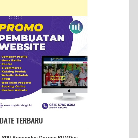
DATE TERBARU
m SPU Kemendes Dorong BUMDes