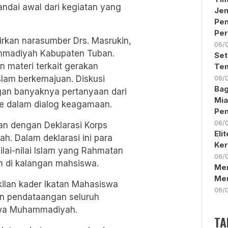
ndai awal dari kegiatan yang
Jen
Pe
Per
rkan narasumber Drs. Masrukin,
06/
mmadiyah Kabupaten Tuban.
Set
n materi terkait gerakan
Tem
slam berkemajuan. Diskusi
06/
Bag
ngan banyaknya pertanyaan dari
Mia
e dalam dialog keagamaan.
Pen
06/
tkan dengan Deklarasi Korps
Eli
 Dalam deklarasi ini para
Ker
lai-nilai Islam yang Rahmatan
06/
h di kalangan mahsiswa.
Men
Me
kilan kader Ikatan Mahasiswa
06/
n pendataangan seluruh
swa Muhammadiyah.
TA