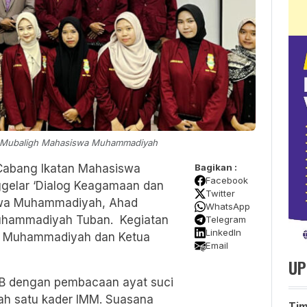
ps Mubaligh Mahasiswa Muhammadiyah
Cabang Ikatan Mahasiswa
Bagikan :
Facebook
elar ‘Dialog Keagamaan dan
Twitter
swa Muhammadiyah, Ahad
WhatsApp
uhammadiyah Tuban. Kegiatan
Telegram
LinkedIn
swa Muhammadiyah dan Ketua
Email
UP
IB dengan pembacaan ayat suci
lah satu kader IMM. Suasana
Ti