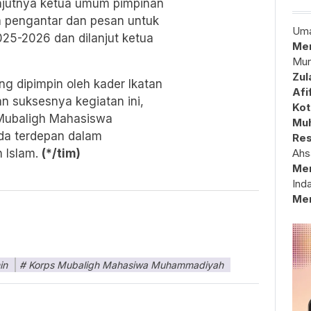
njutnya ketua umum pimpinan
 pengantar dan pesan untuk
Uma
25-2026 dan dilanjut ketua
Mem
Mun
Zul
ng dipimpin oleh kader Ikatan
Afi
suksesnya kegiatan ini,
Kot
Mubaligh Mahasiswa
Muh
da terdepan dalam
Res
 Islam.
(*/tim)
Ahs
Me
Ind
Me
in
Korps Mubaligh Mahasiwa Muhammadiyah