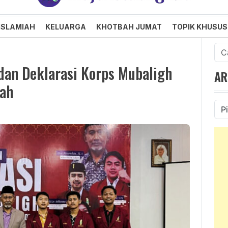
an dan Menggembirakan
ISLAMIAH
KELUARGA
KHOTBAH JUMAT
TOPIK KHUSUS
Cari
untu
dan Deklarasi Korps Mubaligh
AR
ah
Ars