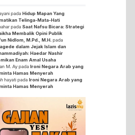
yani
pada
Hidup Mapan Yang
atikan Telinga-Mata-Hati
ahar
pada
Saat Nafsu Bicara: Strategi
aikha Membalik Opini Publik
fun Nidlom, M.Pd., M.H.
pada
agede dalam Jejak Islam dan
ammadiyah: Haedar Nashir
mikan Enam Amal Usaha
an M. Ay
pada
Ironi Negara Arab yang
minta Hamas Menyerah
ah hayati
pada
Ironi Negara Arab yang
minta Hamas Menyerah