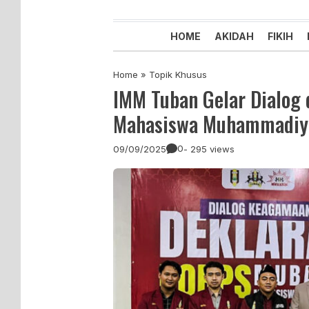
Majelis Tabligh Muhammadiyah
Syiar Dakwah Islam Berkemaju
HOME
AKIDAH
FIKIH
Home
»
Topik Khusus
IMM Tuban Gelar Dialog 
Mahasiswa Muhammadiy
0
09/09/2025
- 295 views