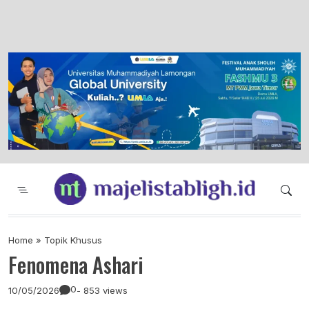
Majelis Tabligh Muhammadiyah
Syiar Dakwah Islam Berkemajuan dan
Menggembirakan
Home
»
Topik Khusus
Fenomena Ashari
0
10/05/2026
- 853 views