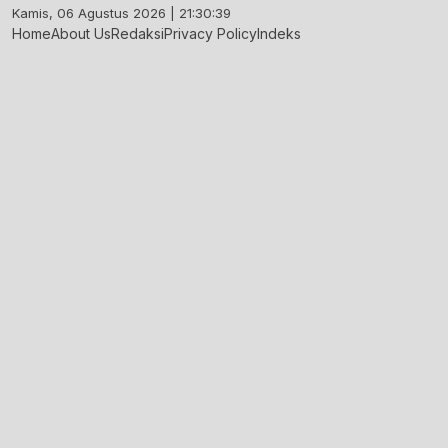
Skip
Kamis, 06 Agustus 2026 | 21:30:40
to
Home
About Us
Redaksi
Privacy Policy
Indeks
content