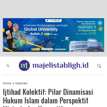
Majelis Tabligh Muhammadiyah
Syiar Dakwah Islam Berkemajuan dan
Menggembirakan
Home
»
Islamiah
Ijtihad Kolektif: Pilar Dinamisasi
Hukum Islam dalam Perspektif