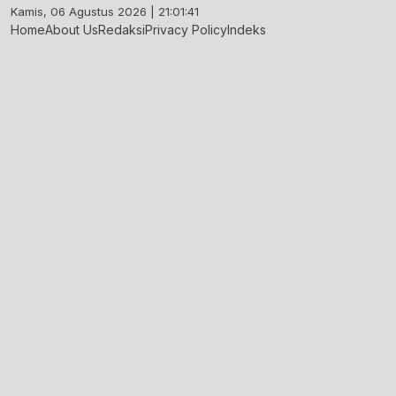
Skip
Kamis, 06 Agustus 2026 | 21:01:42
to
Home
About Us
Redaksi
Privacy Policy
Indeks
content