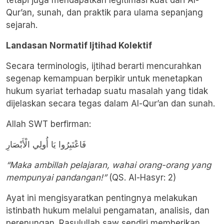
tetapi juga mendapatkan legitimasi kuat dari Al-
Qur’an, sunah, dan praktik para ulama sepanjang
sejarah.
Landasan Normatif Ijtihad Kolektif
Secara terminologis, ijtihad berarti mencurahkan
segenap kemampuan berpikir untuk menetapkan
hukum syariat terhadap suatu masalah yang tidak
dijelaskan secara tegas dalam Al-Qur’an dan sunah.
Allah SWT berfirman:
فَاعْتَبِرُوا يَا أُولِي الْأَبْصَارِ
“Maka ambillah pelajaran, wahai orang-orang yang
mempunyai pandangan!”
(QS. Al-Hasyr: 2)
Ayat ini mengisyaratkan pentingnya melakukan
istinbath hukum melalui pengamatan, analisis, dan
perenungan. Rasulullah saw sendiri memberikan