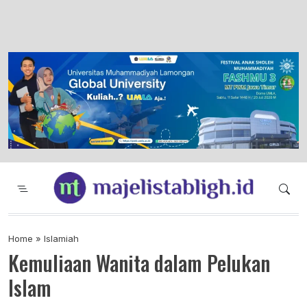
Majelis Tabligh Muhammadiyah
Syiar Dakwah Islam Berkemajuan dan
Menggembirakan
Home
»
Islamiah
Kemuliaan Wanita dalam Pelukan
Islam