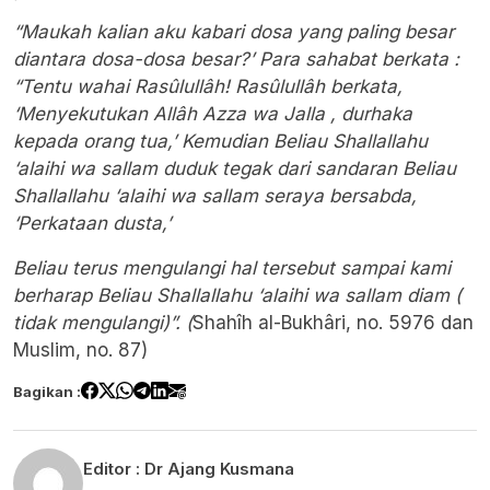
“Maukah kalian aku kabari dosa yang paling besar
diantara dosa-dosa besar?’ Para sahabat berkata :
“Tentu wahai Rasûlullâh! Rasûlullâh berkata,
‘Menyekutukan Allâh Azza wa Jalla , durhaka
kepada orang tua,’ Kemudian Beliau Shallallahu
‘alaihi wa sallam duduk tegak dari sandaran Beliau
Shallallahu ‘alaihi wa sallam seraya bersabda,
‘Perkataan dusta,’
Beliau terus mengulangi hal tersebut sampai kami
berharap Beliau Shallallahu ‘alaihi wa sallam diam (
tidak mengulangi)”. (
Shahîh al-Bukhâri, no. 5976 dan
Muslim, no. 87)
Bagikan :
Editor :
Dr Ajang Kusmana