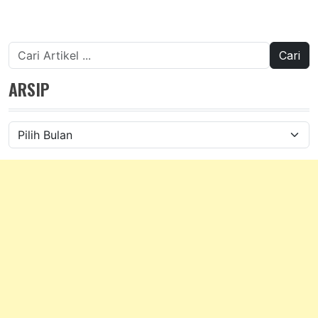
Cari
untuk:
ARSIP
Arsip