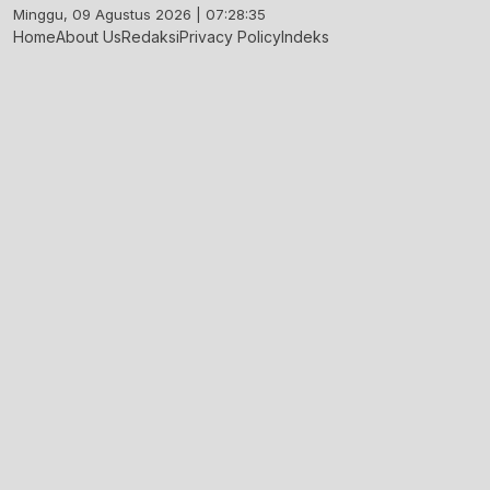
Skip
Minggu, 09 Agustus 2026 | 07:28:36
to
Home
About Us
Redaksi
Privacy Policy
Indeks
content