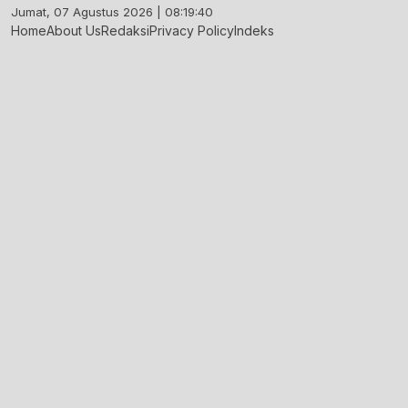
Skip
Jumat, 07 Agustus 2026 | 08:19:41
to
Home
About Us
Redaksi
Privacy Policy
Indeks
content