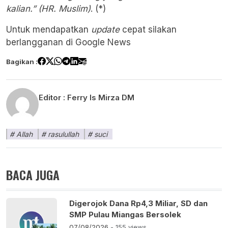
kalian.” (HR. Muslim)
. (*)
Untuk mendapatkan
update
cepat silakan
berlangganan di
Google News
Bagikan :
Editor :
Ferry Is Mirza DM
Allah
rasulullah
suci
BACA JUGA
Digerojok Dana Rp4,3 Miliar, SD dan
SMP Pulau Miangas Bersolek
07/08/2026
- 155 views