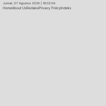
Skip
Jumat, 07 Agustus 2026 | 18:02:04
to
Home
About Us
Redaksi
Privacy Policy
Indeks
content