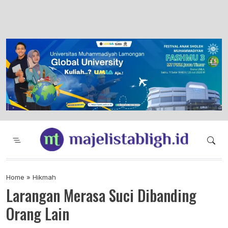
Majelis Tabligh Muhammadiyah
Syiar Dakwah Islam Berkemajuan dan
Menggembirakan
Home
»
Hikmah
Larangan Merasa Suci Dibanding
Orang Lain