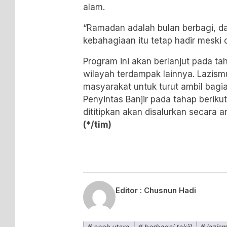
alam.
“Ramadan adalah bulan berbagi, d
kebahagiaan itu tetap hadir meski
Program ini akan berlanjut pada 
wilayah terdampak lainnya. Lazis
masyarakat untuk turut ambil bagi
Penyintas Banjir pada tahap beriku
dititipkan akan disalurkan secara 
(*/tim)
Editor :
Chusnun Hadi
aceh utara
berbagai takjil
lazis