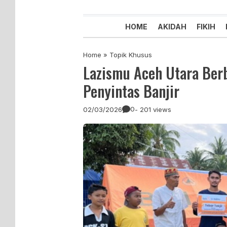
Majelis Tabligh Muhammadiyah
Syiar Dakwah Islam Berkemaju
HOME
AKIDAH
FIKIH
Home
»
Topik Khusus
Lazismu Aceh Utara Ber
Penyintas Banjir
0
02/03/2026
- 201 views