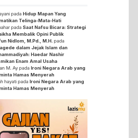
yani
pada
Hidup Mapan Yang
atikan Telinga-Mata-Hati
ahar
pada
Saat Nafsu Bicara: Strategi
aikha Membalik Opini Publik
fun Nidlom, M.Pd., M.H.
pada
agede dalam Jejak Islam dan
ammadiyah: Haedar Nashir
mikan Enam Amal Usaha
an M. Ay
pada
Ironi Negara Arab yang
minta Hamas Menyerah
ah hayati
pada
Ironi Negara Arab yang
minta Hamas Menyerah