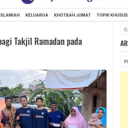
an dan Menggembirakan
ISLAMIAH
KELUARGA
KHOTBAH JUMAT
TOPIK KHUSUS
Cari
untu
bagi Takjil Ramadan pada
AR
Ars