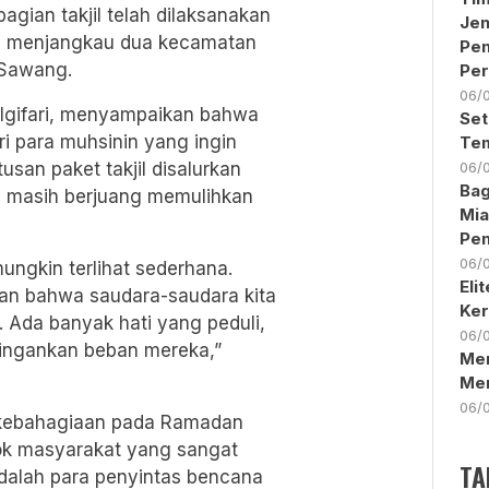
ian takjil telah dilaksanakan
Jen
6, menjangkau dua kecamatan
Pe
 Sawang.
Per
06/
Algifari, menyampaikan bahwa
Set
i para muhsinin yang ingin
Tem
san paket takjil disalurkan
06/
Bag
 masih berjuang memulihkan
Mia
Pen
06/
mungkin terlihat sederhana.
Eli
esan bahwa saudara-saudara kita
Ker
. Ada banyak hati yang peduli,
06/
ingankan beban mereka,”
Men
Me
06/
i kebahagiaan pada Ramadan
pok masyarakat yang sangat
TA
dalah para penyintas bencana