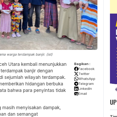
ma warga terdampak banjir. (ist)
ceh Utara kembali menunjukkan
Bagikan :
Facebook
terdampak banjir dengan
Twitter
di sejumlah wilayah terdampak.
WhatsApp
 memberikan hidangan berbuka
Telegram
LinkedIn
yata bahwa para penyintas tidak
Email
UP
ang masih menyisakan dampak,
pan dan semangat
Ti