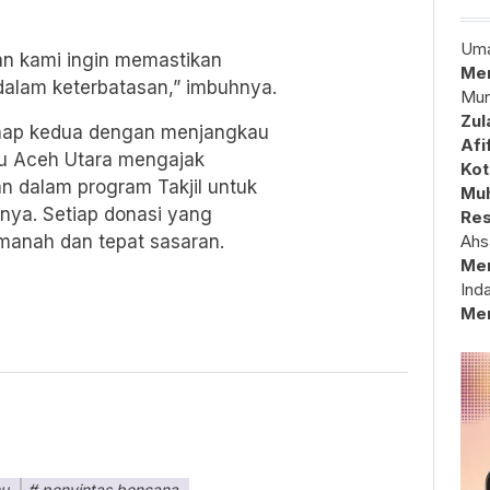
Uma
an kami ingin memastikan
Mem
 dalam keterbatasan,” imbuhnya.
Mun
Zul
tahap kedua dengan menjangkau
Afi
mu Aceh Utara mengajak
Kot
an dalam program Takjil untuk
Muh
tnya. Setiap donasi yang
Res
amanah dan tepat sasaran.
Ahs
Me
Ind
Me
mu
penyintas bencana