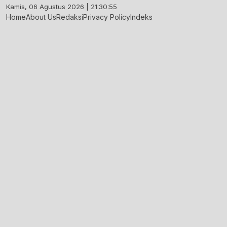
Skip
Kamis, 06 Agustus 2026 | 21:30:55
to
Home
About Us
Redaksi
Privacy Policy
Indeks
content