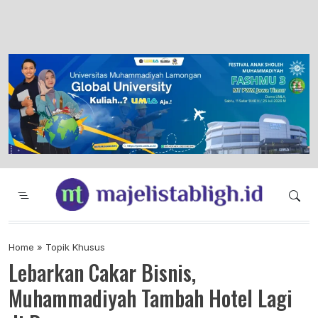
Majelis Tabligh Muhammadiyah
Syiar Dakwah Islam Berkemajuan dan
Menggembirakan
Home
»
Topik Khusus
Lebarkan Cakar Bisnis,
Muhammadiyah Tambah Hotel Lagi