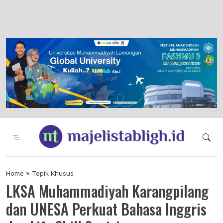
Majelis Tabligh Muhammadiyah
Syiar Dakwah Islam Berkemajuan dan
Menggembirakan
Home
»
Topik Khusus
LKSA Muhammadiyah Karangpilang
dan UNESA Perkuat Bahasa Inggris