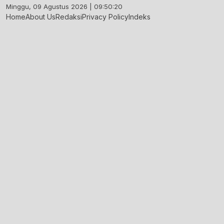
Skip
Minggu, 09 Agustus 2026 | 09:50:21
to
Home
About Us
Redaksi
Privacy Policy
Indeks
content