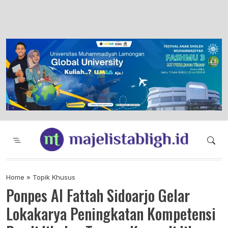
Majelis Tabligh Muhammadiyah
Syiar Dakwah Islam Berkemajuan dan
Menggembirakan
Home
»
Topik Khusus
Ponpes Al Fattah Sidoarjo Gelar
Lokakarya Peningkatan Kompetensi