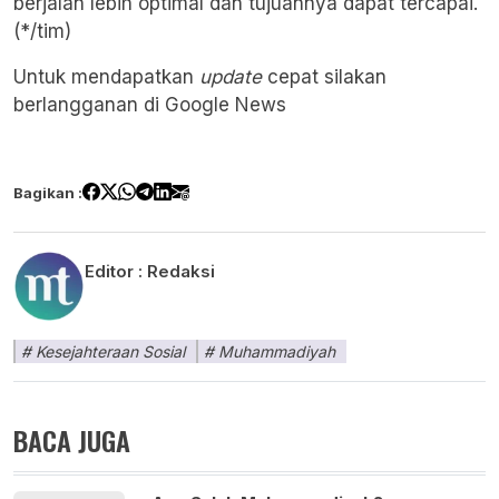
berjalan lebih optimal dan tujuannya dapat tercapai.
(*/tim)
Untuk mendapatkan
update
cepat silakan
berlangganan di
Google News
Bagikan :
Editor :
Redaksi
Kesejahteraan Sosial
Muhammadiyah
BACA JUGA