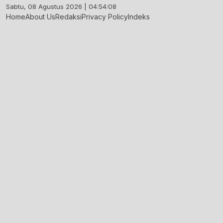
Skip
Sabtu, 08 Agustus 2026 | 04:54:08
to
Home
About Us
Redaksi
Privacy Policy
Indeks
content