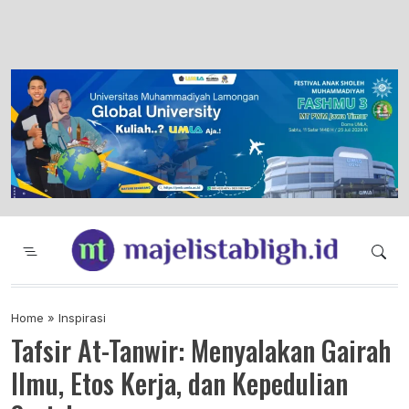
Majelis Tabligh Muhammadiyah
Syiar Dakwah Islam Berkemajuan dan
Menggembirakan
Home
»
Inspirasi
Tafsir At-Tanwir: Menyalakan Gairah
Ilmu, Etos Kerja, dan Kepedulian