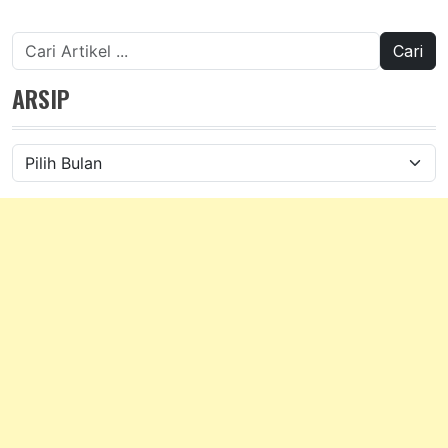
Cari
untuk:
ARSIP
Arsip