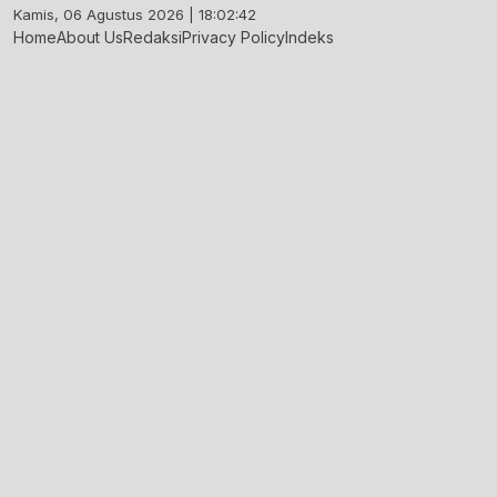
Skip
Kamis, 06 Agustus 2026 | 18:02:43
to
Home
About Us
Redaksi
Privacy Policy
Indeks
content