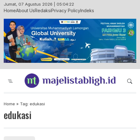
Skip
Jumat, 07 Agustus 2026 | 05:04:22
to
Home
About Us
Redaksi
Privacy Policy
Indeks
content
Majelis Tabligh Muhammadiyah
Syiar Dakwah Islam Berkemajuan dan
Menggembirakan
Home
»
Tag: edukasi
edukasi