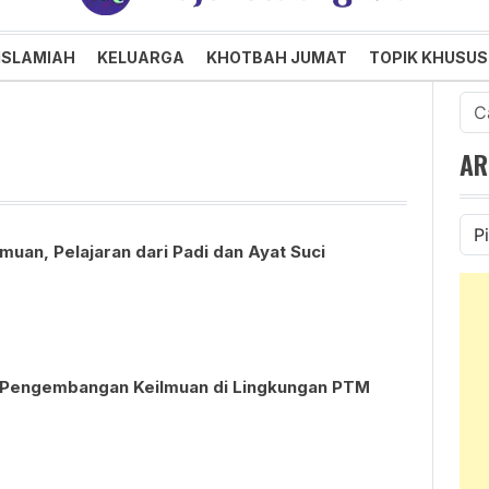
an dan Menggembirakan
ISLAMIAH
KELUARGA
KHOTBAH JUMAT
TOPIK KHUSUS
Cari
untu
AR
Ars
uan, Pelajaran dari Padi dan Ayat Suci
 Pengembangan Keilmuan di Lingkungan PTM