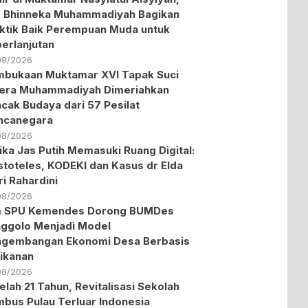
 Bhinneka Muhammadiyah Bagikan
ktik Baik Perempuan Muda untuk
erlanjutan
08/2026
bukaan Muktamar XVI Tapak Suci
era Muhammadiyah Dimeriahkan
cak Budaya dari 57 Pesilat
ncanegara
08/2026
ika Jas Putih Memasuki Ruang Digital:
stoteles, KODEKI dan Kasus dr Elda
ri Rahardini
08/2026
m SPU Kemendes Dorong BUMDes
ggolo Menjadi Model
ngembangan Ekonomi Desa Berbasis
ikanan
08/2026
elah 21 Tahun, Revitalisasi Sekolah
bus Pulau Terluar Indonesia