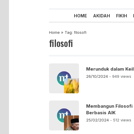
Majelis Tabligh Muhammadiyah
Syiar Dakwah Islam Berkemaju
HOME
AKIDAH
FIKIH
Home
»
Tag: filosofi
filosofi
Merunduk dalam Keilm
26/10/2024
- 949 views
Membangun Filosofi
Berbasis AIK
25/02/2024
- 512 views