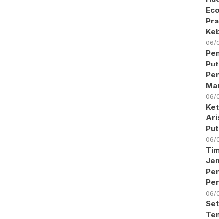
Eco
Pra
Keb
06/
Pem
Put
Pen
Ma
06/
Ket
Ari
Put
06/
Ti
Jen
Pe
Per
06/
Set
Tem