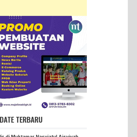
DATE TERBARU
ir di Muktamar Nasyiatul Aisyiyah,