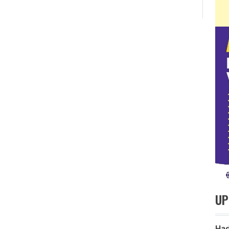
UP
Had