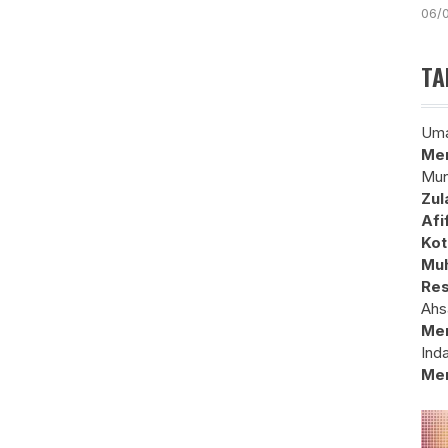
06/
TA
Uma
Mem
Mun
Zul
Afi
Kot
Muh
Res
Ahs
Me
Ind
Me