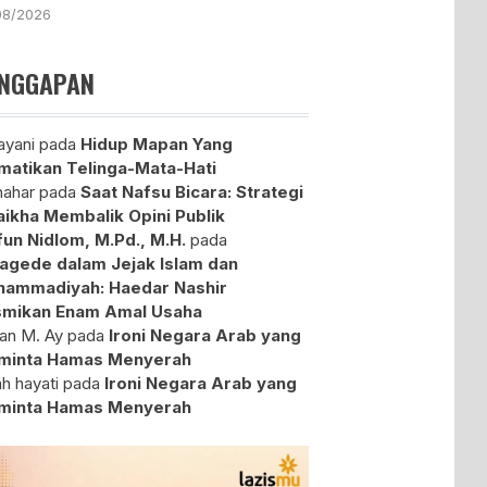
08/2026
NGGAPAN
yani
pada
Hidup Mapan Yang
atikan Telinga-Mata-Hati
ahar
pada
Saat Nafsu Bicara: Strategi
aikha Membalik Opini Publik
fun Nidlom, M.Pd., M.H.
pada
agede dalam Jejak Islam dan
ammadiyah: Haedar Nashir
mikan Enam Amal Usaha
an M. Ay
pada
Ironi Negara Arab yang
minta Hamas Menyerah
ah hayati
pada
Ironi Negara Arab yang
minta Hamas Menyerah