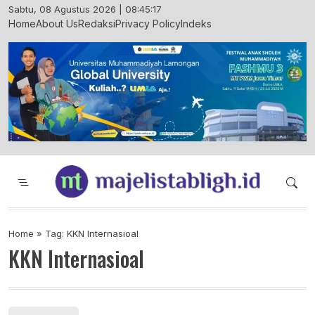
Skip
Sabtu, 08 Agustus 2026 | 08:45:17
to
Home
About Us
Redaksi
Privacy Policy
Indeks
content
Majelis Tabligh Muhammadiyah
Syiar Dakwah Islam Berkemajuan dan
Menggembirakan
Home
»
Tag: KKN Internasioal
KKN Internasioal