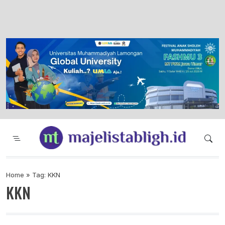
Majelis Tabligh Muhammadiyah
Syiar Dakwah Islam Berkemajuan dan
Menggembirakan
Home
»
Tag: KKN
KKN