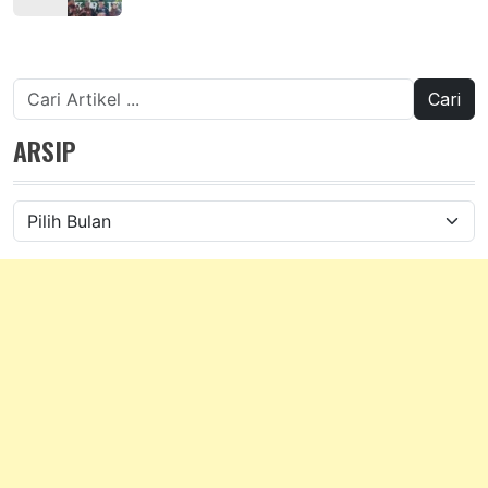
Cari
untuk:
ARSIP
Arsip