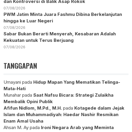
dan Kontroversi di Balik Asap Rokok
07/08/2026
PWM Jatim Minta Juara Fashmu Dibina Berkelanjutan
hingga ke Luar Negeri
07/08/2026
Sabar Bukan Berarti Menyerah, Kesabaran Adalah
Kekuatan untuk Terus Berjuang
07/08/2026
TANGGAPAN
Umayani
pada
Hidup Mapan Yang Mematikan Telinga-
Mata-Hati
Munahar
pada
Saat Nafsu Bicara: Strategi Zulaikha
Membalik Opini Publik
Afifun Nidlom, M.Pd., M.H.
pada
Kotagede dalam Jejak
Islam dan Muhammadiyah: Haedar Nashir Resmikan
Enam Amal Usaha
Ahsan M. Ay
pada
Ironi Negara Arab yang Meminta