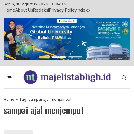
Skip
Senin, 10 Agustus 2026 | 03:49:51
to
Home
About Us
Redaksi
Privacy Policy
Indeks
content
Majelis Tabligh Muhammadiyah
Syiar Dakwah Islam Berkemajuan dan
Menggembirakan
Home
»
Tag: sampai ajal menjemput
sampai ajal menjemput