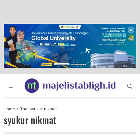
Majelis Tabligh Muhammadiyah
Syiar Dakwah Islam Berkemajuan dan
Menggembirakan
Home
»
Tag: syukur nikmat
syukur nikmat