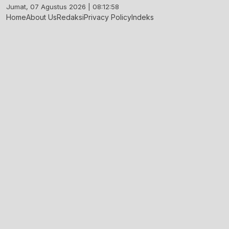
Skip
Jumat, 07 Agustus 2026 | 08:12:58
to
Home
About Us
Redaksi
Privacy Policy
Indeks
content