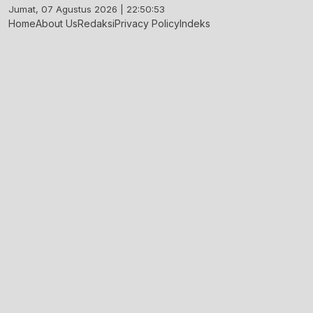
Skip
Jumat, 07 Agustus 2026 | 22:50:54
to
Home
About Us
Redaksi
Privacy Policy
Indeks
content