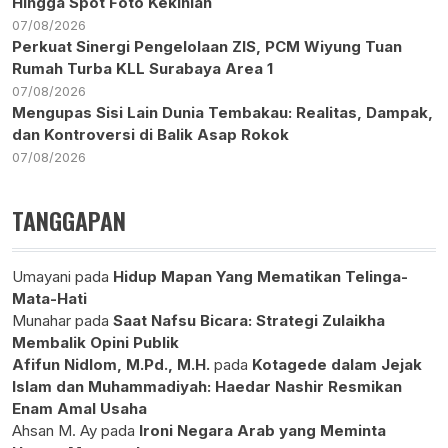
Hingga Spot Foto Kekinian
07/08/2026
Perkuat Sinergi Pengelolaan ZIS, PCM Wiyung Tuan
Rumah Turba KLL Surabaya Area 1
07/08/2026
Mengupas Sisi Lain Dunia Tembakau: Realitas, Dampak,
dan Kontroversi di Balik Asap Rokok
07/08/2026
TANGGAPAN
Umayani
pada
Hidup Mapan Yang Mematikan Telinga-
Mata-Hati
Munahar
pada
Saat Nafsu Bicara: Strategi Zulaikha
Membalik Opini Publik
Afifun Nidlom, M.Pd., M.H.
pada
Kotagede dalam Jejak
Islam dan Muhammadiyah: Haedar Nashir Resmikan
Enam Amal Usaha
Ahsan M. Ay
pada
Ironi Negara Arab yang Meminta