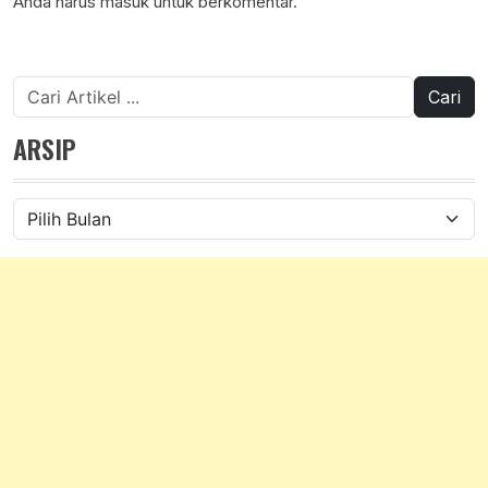
Anda harus
masuk
untuk berkomentar.
Cari
untuk:
ARSIP
Arsip