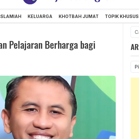
an dan Menggembirakan
ISLAMIAH
KELUARGA
KHOTBAH JUMAT
TOPIK KHUSUS
Cari
untu
an Pelajaran Berharga bagi
AR
Ars