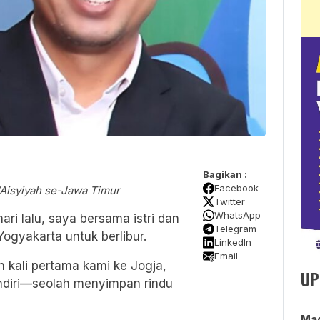
Bagikan :
Facebook
Aisyiyah se-Jawa Timur
Twitter
WhatsApp
ari lalu, saya bersama istri dan
Telegram
gyakarta untuk berlibur.
LinkedIn
Email
n kali pertama kami ke Jogja,
UP
endiri—seolah menyimpan rindu
Mag