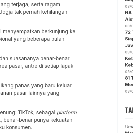
yang terjaga, serta ragam
08/
ogja tak pernah kehilangan
NA 
Ais
08/
mi menyempatkan berkunjung ke
72 
sional yang beberapa bulan
Sia
Ja
08/
a, dan suasananya benar-benar
Ket
Keb
ea pasar, antre di setiap lapak
08/
81 
Men
bikang panas yang baru keluar
08/
ajanan pasar lainnya yang
TA
enung: TikTok, sebagai
platform
k, benar-benar punya kekuatan
Uma
aku konsumen.