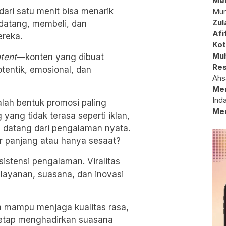
Mem
ari satu menit bisa menarik
Mun
Zul
 datang, membeli, dan
Afi
reka.
Kot
Muh
tent
—konten yang dibuat
Res
tentik, emosional, dan
Ahs
Me
Ind
dalah bentuk promosi paling
Me
 yang tidak terasa seperti iklan,
a datang dari pengalaman nyata.
r panjang atau hanya sesaat?
stensi pengalaman. Viralitas
s layanan, suasana, dan inovasi
m mampu menjaga kualitas rasa,
 tetap menghadirkan suasana