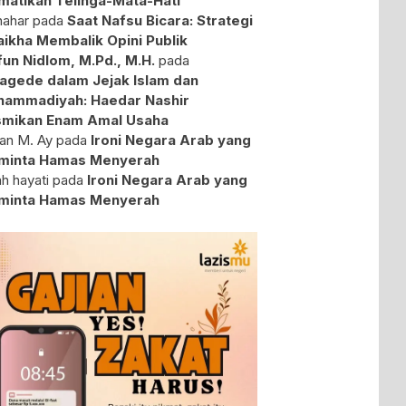
atikan Telinga-Mata-Hati
ahar
pada
Saat Nafsu Bicara: Strategi
aikha Membalik Opini Publik
fun Nidlom, M.Pd., M.H.
pada
agede dalam Jejak Islam dan
ammadiyah: Haedar Nashir
mikan Enam Amal Usaha
an M. Ay
pada
Ironi Negara Arab yang
minta Hamas Menyerah
ah hayati
pada
Ironi Negara Arab yang
minta Hamas Menyerah