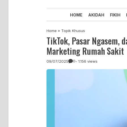
Majelis Tabligh Muhammadiyah
Syiar Dakwah Islam Berkemaju
HOME
AKIDAH
FIKIH
Home
»
Topik Khusus
TikTok, Pasar Ngasem, d
Marketing Rumah Sakit
0
09/07/2025
- 1.156 views