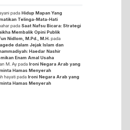
yani
pada
Hidup Mapan Yang
atikan Telinga-Mata-Hati
ahar
pada
Saat Nafsu Bicara: Strategi
aikha Membalik Opini Publik
fun Nidlom, M.Pd., M.H.
pada
agede dalam Jejak Islam dan
ammadiyah: Haedar Nashir
mikan Enam Amal Usaha
an M. Ay
pada
Ironi Negara Arab yang
minta Hamas Menyerah
ah hayati
pada
Ironi Negara Arab yang
minta Hamas Menyerah