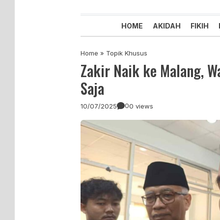
Majelis Tabligh Muhammadiyah
Syiar Dakwah Islam Berkemaju
HOME
AKIDAH
FIKIH
Home
»
Topik Khusus
Zakir Naik ke Malang, Wa
Saja
0
10/07/2025
0 views