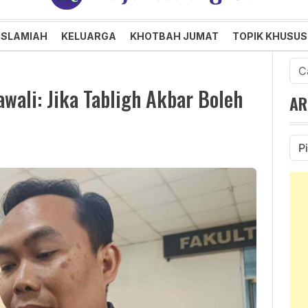
an dan Menggembirakan
ISLAMIAH
KELUARGA
KHOTBAH JUMAT
TOPIK KHUSUS
Cari
untu
wali: Jika Tabligh Akbar Boleh
AR
Ars