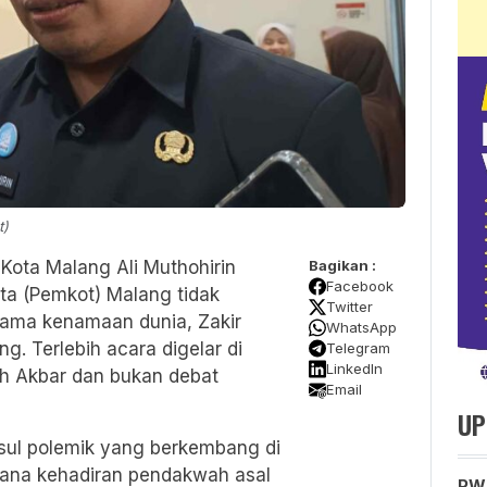
t)
 Kota Malang Ali Muthohirin
Bagikan :
Facebook
ota
(Pemkot) Malang
tidak
Twitter
ama kenamaan dunia, Zakir
WhatsApp
g. Terlebih acara digelar di
Telegram
LinkedIn
gh Akbar dan bukan debat
Email
UP
sul polemik yang berkembang di
ana kehadiran pendakwah asal
PWM