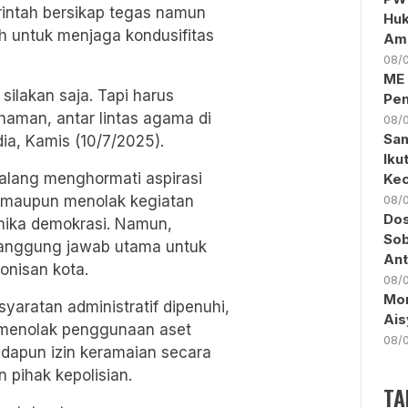
erintah bersikap tegas namun
Huk
ah untuk menjaga kondusifitas
Am
08/
ME 
 silakan saja. Tapi harus
Pen
haman, antar lintas agama di
08/
Sam
dia, Kamis (10/7/2025).
Iku
lang menghormati aspirasi
Kec
 maupun menolak kegiatan
08/
Dos
amika demokrasi. Namun,
Sob
tanggung jawab utama untuk
Ant
onisan kota.
08/
Mon
aratan administratif dipenuhi,
Ais
k menolak penggunaan aset
08/
Adapun izin keramaian secara
pihak kepolisian.
TA