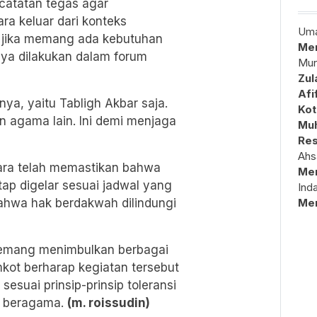
catatan tegas agar
a keluar dari konteks
Uma
 jika memang ada kebutuhan
Mem
nya dilakukan dalam forum
Mun
Zul
Afi
nnya, yaitu Tabligh Akbar saja.
Kot
agama lain. Ini demi menjaga
Muh
Res
Ahs
gara telah memastikan bahwa
Me
ap digelar sesuai jadwal yang
Ind
ahwa hak berdakwah dilindungi
Me
emang menimbulkan berbagai
kot berharap kegiatan tersebut
esuai prinsip-prinsip toleransi
t beragama.
(m. roissudin)