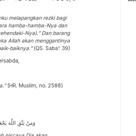
ku melapangkan rezki bagi
ntara hamba-hamba-Nya dan
kehendaki-Nya).” Dan barang
ka Allah akan menggantinya
aik-baiknya.”
(QS. Saba’: 39)
bersabda,
a.”
(HR. Muslim, no. 2588)
وَمَنْ يَتَّقِ اللَّهَ يَج
ah niscaya Dia akan