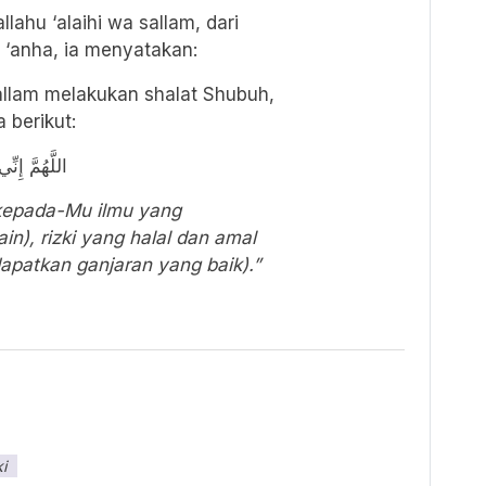
lahu ‘alaihi wa sallam, dari
 ‘anha, ia menyatakan:
 sallam melakukan shalat Shubuh,
 berikut:
اللَّهُمَّ إِنِّ
kepada-Mu ilmu yang
in), rizki yang halal dan amal
apatkan ganjaran yang baik).”
i