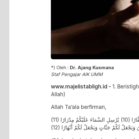
*) Oleh :
Dr. Ajang Kusmana
Staf Pengajar AIK UMM
www.majelistabligh.id -
1. Berist
Allah)
Allah Ta’ala berfirman,
فَقُلْتُ اسْتَغْفِرُوا رَبَّكُمْ إِنَّهُ كَانَ غَفَّارًا (10) يُرْسِلِ السَّمَاءَ عَلَيْكُمْ مِدْرَارًا (11)
نَ وَيَجْعَلْ لَكُمْ جَنَّاتٍ وَيَجْعَلْ لَكُمْ أَنْهَارًا (12