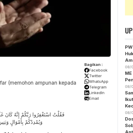
UP
PWM
Huk
Am
Bagikan :
08/
Facebook
ME 
Twitter
Pen
WhatsApp
ighfar (memohon ampunan kepada
08/
Telegram
Sam
LinkedIn
Email
Iku
Kec
08/
Dos
وَيُمْدِدْكُمْ بِأَمْوَالٍ وَبَنِي)
Sob
Ant