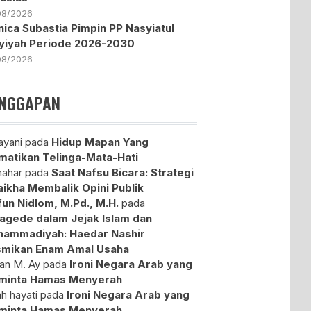
08/2026
ica Subastia Pimpin PP Nasyiatul
yiyah Periode 2026-2030
08/2026
NGGAPAN
yani
pada
Hidup Mapan Yang
atikan Telinga-Mata-Hati
ahar
pada
Saat Nafsu Bicara: Strategi
aikha Membalik Opini Publik
fun Nidlom, M.Pd., M.H.
pada
agede dalam Jejak Islam dan
ammadiyah: Haedar Nashir
mikan Enam Amal Usaha
an M. Ay
pada
Ironi Negara Arab yang
minta Hamas Menyerah
ah hayati
pada
Ironi Negara Arab yang
minta Hamas Menyerah