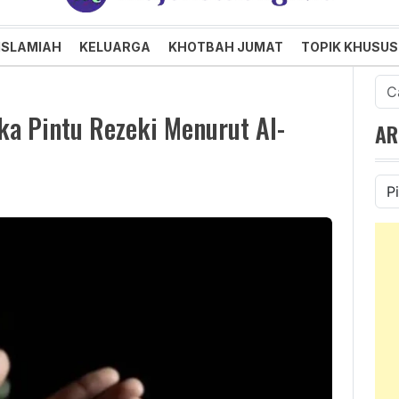
an dan Menggembirakan
ISLAMIAH
KELUARGA
KHOTBAH JUMAT
TOPIK KHUSUS
Cari
untu
 Pintu Rezeki Menurut Al-
AR
Ars