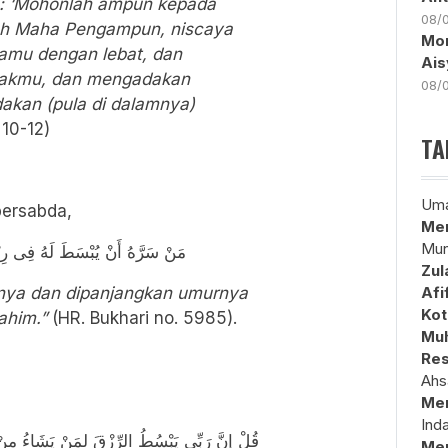
: ‘Mohonlah ampun kepada
08/
ah Maha Pengampun, niscaya
Mon
amu dengan lebat, dan
Ais
nakmu, dan mengadakan
08/
kan (pula di dalamnya)
10-12)
TA
Uma
 bersabda,
Mem
Mun
مَنْ سَرَّهُ أَنْ يُبْسَطَ لَهُ فِى رِزْق
Zul
inya dan dipanjangkan umurnya
Afi
Kot
ahim.”
(HR. Bukhari no. 5985).
Muh
Res
Ahs
Me
Ind
قُلْ إِنَّ رَبِّي يَبْسُطُ الرِّزْقَ لِمَنْ يَشَاءُ مِنْ ع
Me