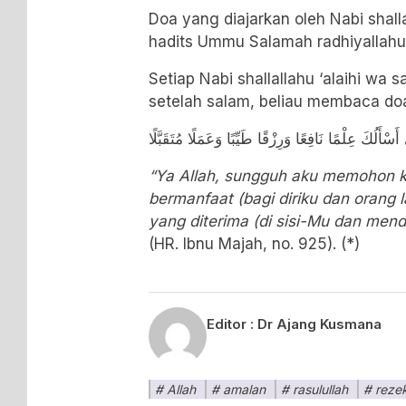
Doa yang diajarkan oleh Nabi shallal
hadits Ummu Salamah radhiyallahu
Setiap Nabi shallallahu ‘alaihi wa
setelah salam, beliau membaca doa
ي أَسْأَلُكَ عِلْمًا نَافِعًا وَرِزْقًا طَيِّبًا وَعَمَلًا مُتَقَبَّلًا
“Ya Allah, sungguh aku memohon 
bermanfaat (bagi diriku dan orang la
yang diterima (di sisi-Mu dan mend
(HR. Ibnu Majah, no. 925). (*)
Editor :
Dr Ajang Kusmana
Allah
amalan
rasulullah
rezek