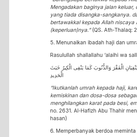
Mengadakan baginya jalan keluar, 
yang tiada disangka-sangkanya. d
bertawakkal kepada Allah niscaya
(keperluan)nya.”
(QS. Ath-Thalaq: 2
5. Menunaikan ibadah haji dan umr
Rasulullah shallallahu ‘alaihi wa sa
ا يَنْفِيَانِ الْفَقْرَ وَالذُّنُوبَ كَمَا يَنْفِى الْكِيرُ خَبَثَ
الْحَدِيدِ
“Ikutkanlah umrah kepada haji, k
kemiskinan dan dosa-dosa sebag
menghilangkan karat pada besi, em
no. 2631. Al-Hafizh Abu Thahir me
hasan)
6. Memperbanyak berdoa meminta r