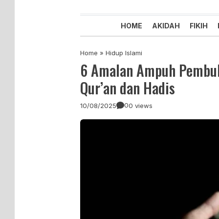
Majelis Tabligh Muhammadiyah
Syiar Dakwah Islam Berkemaju
HOME
AKIDAH
FIKIH
Home
»
Hidup Islami
6 Amalan Ampuh Pembuka
Qur’an dan Hadis
0
10/08/2025
0 views