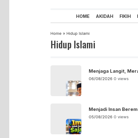
Majelis Tabligh Muhammadiyah
Syiar Dakwah Islam Berkemaju
HOME
AKIDAH
FIKIH
Home
»
Hidup Islami
Hidup Islami
Menjaga Langit, Mer
06/08/2026
0 views
Menjadi Insan Bere
05/08/2026
0 views