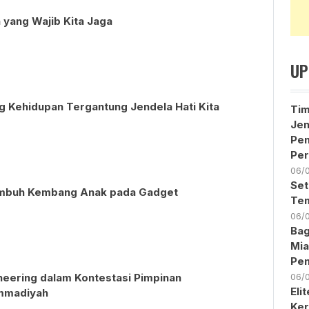
h yang Wajib Kita Jaga
UP
 Kehidupan Tergantung Jendela Hati Kita
Ti
Jen
Pe
Per
06/
Set
umbuh Kembang Anak pada Gadget
Tem
06/
Bag
Mia
Pen
ineering dalam Kontestasi Pimpinan
06/
Eli
mmadiyah
Ker