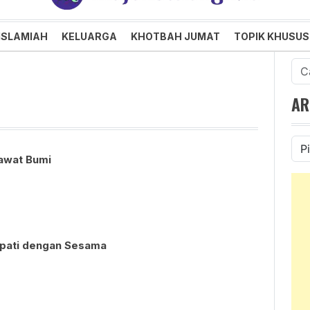
an dan Menggembirakan
ISLAMIAH
KELUARGA
KHOTBAH JUMAT
TOPIK KHUSUS
Cari
untu
AR
Ars
awat Bumi
mpati dengan Sesama