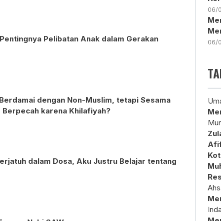
06/
Men
Me
entingnya Pelibatan Anak dalam Gerakan
06/
TA
 Berdamai dengan Non-Muslim, tetapi Sesama
Uma
 Berpecah karena Khilafiyah?
Mem
Mun
Zul
Afi
Kot
erjatuh dalam Dosa, Aku Justru Belajar tentang
Muh
Res
Ahs
Me
Ind
Me