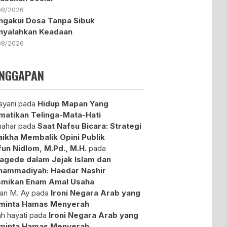
08/2026
gakui Dosa Tanpa Sibuk
nyalahkan Keadaan
08/2026
NGGAPAN
yani
pada
Hidup Mapan Yang
atikan Telinga-Mata-Hati
ahar
pada
Saat Nafsu Bicara: Strategi
aikha Membalik Opini Publik
fun Nidlom, M.Pd., M.H.
pada
agede dalam Jejak Islam dan
ammadiyah: Haedar Nashir
mikan Enam Amal Usaha
an M. Ay
pada
Ironi Negara Arab yang
minta Hamas Menyerah
ah hayati
pada
Ironi Negara Arab yang
minta Hamas Menyerah