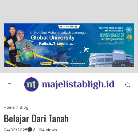
Majelis Tabligh Muhammadiyah
Syiar Dakwah Islam Berkemajuan dan
Menggembirakan
Home
»
Blog
Belajar Dari Tanah
0
04/09/2025
- 194 views