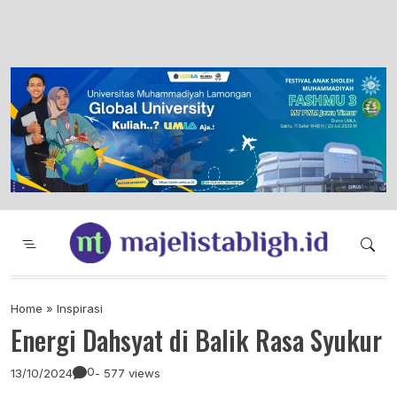
Majelis Tabligh Muhammadiyah
Syiar Dakwah Islam Berkemajuan dan
Menggembirakan
Home
»
Inspirasi
Energi Dahsyat di Balik Rasa Syukur
0
13/10/2024
- 577 views