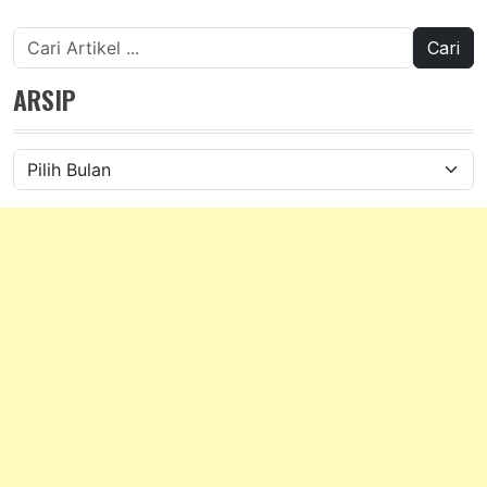
Cari
untuk:
ARSIP
Arsip