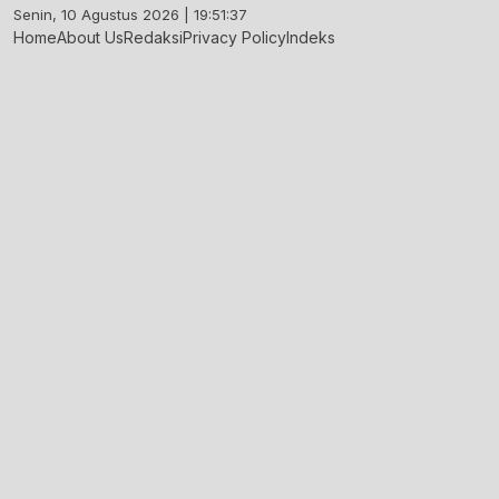
Skip
Senin, 10 Agustus 2026 | 19:51:38
to
Home
About Us
Redaksi
Privacy Policy
Indeks
content