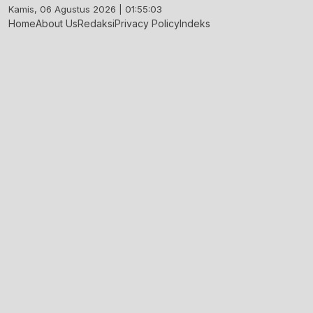
Skip
Kamis, 06 Agustus 2026 | 01:55:04
to
Home
About Us
Redaksi
Privacy Policy
Indeks
content