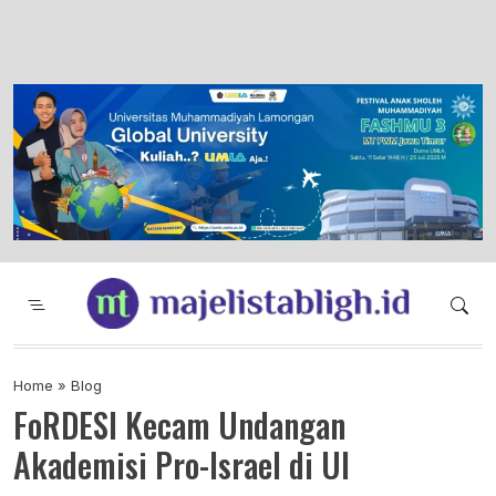
Majelis Tabligh Muhammadiyah
Syiar Dakwah Islam Berkemajuan dan
Menggembirakan
Home
»
Blog
FoRDESI Kecam Undangan
Akademisi Pro-Israel di UI