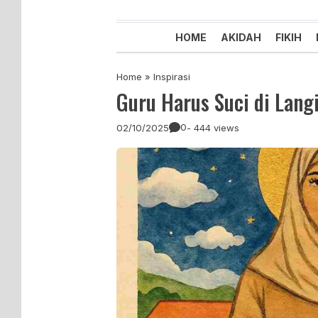
Majelis Tabligh Muhammadiyah
Syiar Dakwah Islam Berkemaju
HOME
AKIDAH
FIKIH
Home
»
Inspirasi
Guru Harus Suci di Lang
0
02/10/2025
- 444 views