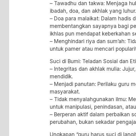
– Tawadhu dan takwa: Menjaga hu
ibadah, doa, dan akhlak yang luhur
– Doa para malaikat: Dalam hadis 
membentangkan sayapnya bagi p
ikhlas pun mendapat keberkahan s
– Menghindari riya dan sum’ah: Tid
untuk pamer atau mencari populari
Suci di Bumi: Teladan Sosial dan Et
– Integritas dan akhlak mulia: Juju
mendidik.
– Menjadi panutan: Perilaku guru m
masyarakat.
– Tidak menyalahgunakan ilmu: Men
untuk manipulasi, penindasan, 
– Berperan aktif dalam perbaikan s
perubahan, bukan sekadar pengaja
Ungkapan “guru harus suci di langi