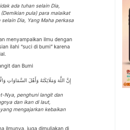
dak ada tuhan selain Dia,
(Demikian pula) para malaikat
n selain Dia, Yang Maha perkasa
dan menyampaikan ilmu dengan
an ilahi “suci di bumi” karena
al.
angit dan Bumi
إِنَّ اللَّهَ وَمَلَائِكَتَهُ وَأَهْلَ السَّمَاوَاتِ و
t-Nya, penghuni langit dan
nya dan ikan di laut,
 yang mengajarkan kebaikan
a ilmunya, juga dimuliakan di