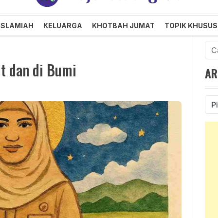
an dan Menggembirakan
ISLAMIAH
KELUARGA
KHOTBAH JUMAT
TOPIK KHUSUS
Cari
untu
it dan di Bumi
AR
Ars