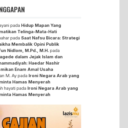
NGGAPAN
yani
pada
Hidup Mapan Yang
atikan Telinga-Mata-Hati
ahar
pada
Saat Nafsu Bicara: Strategi
aikha Membalik Opini Publik
fun Nidlom, M.Pd., M.H.
pada
agede dalam Jejak Islam dan
ammadiyah: Haedar Nashir
mikan Enam Amal Usaha
an M. Ay
pada
Ironi Negara Arab yang
minta Hamas Menyerah
ah hayati
pada
Ironi Negara Arab yang
minta Hamas Menyerah