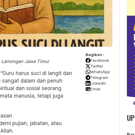
Bagikan :
Facebook
 Lamongan Jawa Timur
Twitter
WhatsApp
Guru harus suci di langit dan
Telegram
ng sangat dalam dan penuh
LinkedIn
ritual dan sosial seorang
Email
 mata manusia, tetapi juga
UP
hlasan
demi pujian, jabatan, atau
Allah.
Bar