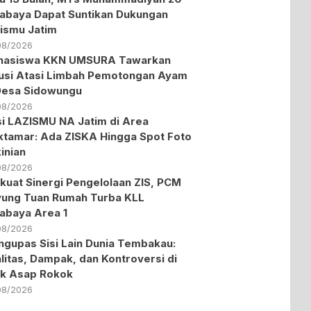
abaya Dapat Suntikan Dukungan
ismu Jatim
08/2026
hasiswa KKN UMSURA Tawarkan
usi Atasi Limbah Pemotongan Ayam
Desa Sidowungu
08/2026
i LAZISMU NA Jatim di Area
tamar: Ada ZISKA Hingga Spot Foto
inian
08/2026
kuat Sinergi Pengelolaan ZIS, PCM
ung Tuan Rumah Turba KLL
abaya Area 1
08/2026
gupas Sisi Lain Dunia Tembakau:
litas, Dampak, dan Kontroversi di
ik Asap Rokok
08/2026