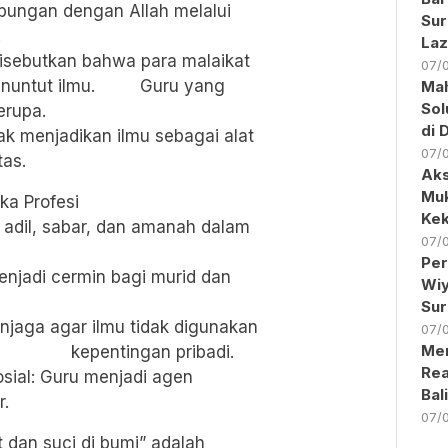
bungan dengan Allah melalui
Sur
.
Laz
disebutkan bahwa para malaikat
07/
enuntut ilmu. Guru yang
Ma
Sol
erupa.
di 
ak menjadikan ilmu sebagai alat
07/
tas.
Aks
Muk
ika Profesi
Kek
r, adil, sabar, dan amanah dalam
07/
Per
enjadi cermin bagi murid dan
Wiy
Sur
jaga agar ilmu tidak digunakan
07/
Men
atau kepentingan pribadi.
Rea
osial: Guru menjadi agen
Bal
r.
07/
t dan suci di bumi” adalah