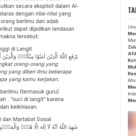
utkan secara eksplisit dalam Al-
TA
aras dengan nilai-nilai yang
 orang berilmu dan adab
Uma
rikut dapat dijadikan landasan
Mem
 makna tersebut:
Mun
Zul
ggi di Langit
Afi
يَرْفَعِ اللّٰهُ الَّذِيْنَ اٰمَنُوْا مِنْكُمْۙ وَالَّذِيْنَ 
Kot
ngkat orang-orang yang
Muh
ng yang diberi ilmu beberapa
Res
p apa yang kamu kerjakan.
Ahs
Me
berilmu (termasuk guru)
Ind
ah . “suci di langit” karena
Me
dan keikhlasan.
i dan Martabat Sosial
شَهِدَ اللّٰهُ اَنَّهٗ لَآ اِلٰهَ اِلَّا هُوَۙ وَالْمَلٰۤ