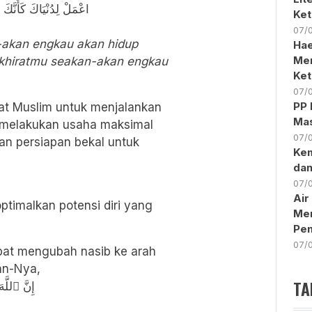
اعْمَلْ لِدُنْيَاكَ كَأَنَّكَ
Ket
07/
-akan engkau akan hidup
Hae
Men
akhiratmu seakan-akan engkau
Ke
07/
PP 
at Muslim untuk menjalankan
Mas
 melakukan usaha maksimal
07/
an persiapan bekal untuk
Kem
da
07/
Air
ptimalkan potensi diri yang
Mer
Pen
07/
apat mengubah nasib ke arah
an-Nya,
TA
إِنَّ ٱللَّه