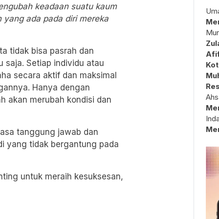
mengubah keadaan suatu kaum
Uma
yang ada pada diri mereka
Mem
Mun
Zul
a tidak bisa pasrah dan
Afi
saja. Setiap individu atau
Kot
ha secara aktif dan maksimal
Muh
Res
ungannya. Hanya dengan
Ahs
llah akan merubah kondisi dan
Me
Ind
Me
rasa tanggung jawab dan
adi yang tidak bergantung pada
enting untuk meraih kesuksesan,