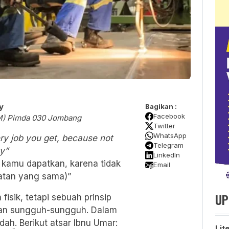
y
Bagikan :
Facebook
M) Pimda 030 Jombang
Twitter
WhatsApp
ry job you get, because not
Telegram
y”
LinkedIn
g kamu dapatkan, karena tidak
Email
tan yang sama)”
UP
fisik, tetapi sebuah prinsip
gan sungguh-sungguh. Dalam
adah. Berikut atsar Ibnu Umar:
Lit