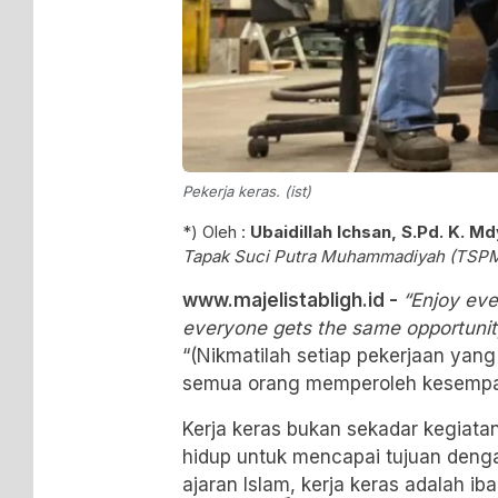
Pekerja keras. (ist)
*) Oleh :
Ubaidillah Ichsan, S.Pd. K. Md
Tapak Suci Putra Muhammadiyah (TSP
www.majelistabligh.id -
“Enjoy eve
everyone gets the same opportunit
“(Nikmatilah setiap pekerjaan yan
semua orang memperoleh kesempa
​Kerja keras bukan sekadar kegiatan 
hidup untuk mencapai tujuan den
ajaran Islam, kerja keras adalah ib