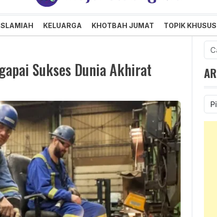
an dan Menggembirakan
ISLAMIAH
KELUARGA
KHOTBAH JUMAT
TOPIK KHUSUS
Cari
untu
gapai Sukses Dunia Akhirat
AR
Ars