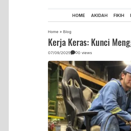
Majelis Tabligh Muhammadiyah
Syiar Dakwah Islam Berkemaju
HOME
AKIDAH
FIKIH
Home
»
Blog
Kerja Keras: Kunci Meng
0
07/09/2025
0 views