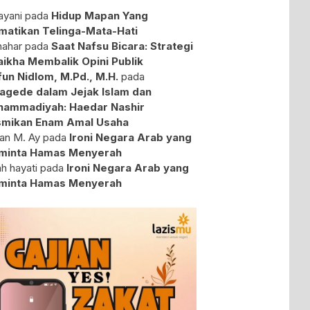
yani
pada
Hidup Mapan Yang
atikan Telinga-Mata-Hati
ahar
pada
Saat Nafsu Bicara: Strategi
aikha Membalik Opini Publik
fun Nidlom, M.Pd., M.H.
pada
agede dalam Jejak Islam dan
ammadiyah: Haedar Nashir
mikan Enam Amal Usaha
an M. Ay
pada
Ironi Negara Arab yang
minta Hamas Menyerah
ah hayati
pada
Ironi Negara Arab yang
minta Hamas Menyerah