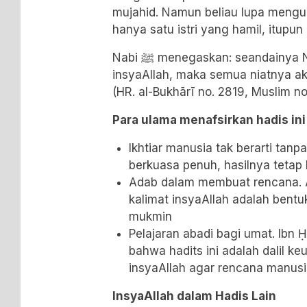
mujahid. Namun beliau lupa mengu
hanya satu istri yang hamil, itupun
Nabi ﷺ menegaskan: seandainya Nabi Sulaiman mengucapkan
insyaAllah, maka semua niatnya aka
(
HR. al-Bukhārī
no. 2819, Muslim no
Para ulama menafsirkan hadis ini
Ikhtiar manusia tak berarti tanp
berkuasa penuh, hasilnya tetap
Adab dalam membuat rencana.
kalimat insyaAllah adalah bentu
mukmin
Pelajaran abadi bagi umat. Ibn 
bahwa hadits ini adalah dalil 
insyaAllah agar rencana manusia
InsyaAllah dalam Hadis Lain