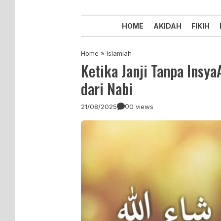
Majelis Tabligh Muhammadiyah
Syiar Dakwah Islam Berkemaju
HOME
AKIDAH
FIKIH
Home
»
Islamiah
Ketika Janji Tanpa Insya
dari Nabi
0
21/08/2025
0 views