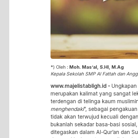
*) Oleh :
Moh. Mas’al, S.HI, M.Ag
Kepala Sekolah SMP Al Fattah dan Ang
www.majelistabligh.id -
Ungkapan insyaAllah
merupakan kalimat yang sangat le
terdengan di telinga kaum muslimi
menghendaki
”, sebagai pengakuan
tidak akan terwujud kecuali dengan izin Allah ﷻ. N
bukanlah sekadar basa-basi sosial,
ditegaskan dalam Al-Qur’an dan S