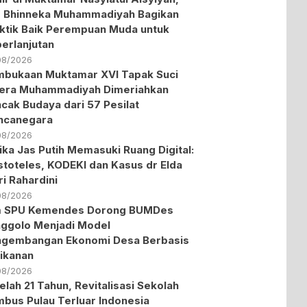
 Bhinneka Muhammadiyah Bagikan
ktik Baik Perempuan Muda untuk
erlanjutan
08/2026
bukaan Muktamar XVI Tapak Suci
era Muhammadiyah Dimeriahkan
cak Budaya dari 57 Pesilat
ncanegara
08/2026
ika Jas Putih Memasuki Ruang Digital:
stoteles, KODEKI dan Kasus dr Elda
ri Rahardini
08/2026
m SPU Kemendes Dorong BUMDes
ggolo Menjadi Model
ngembangan Ekonomi Desa Berbasis
ikanan
08/2026
elah 21 Tahun, Revitalisasi Sekolah
bus Pulau Terluar Indonesia