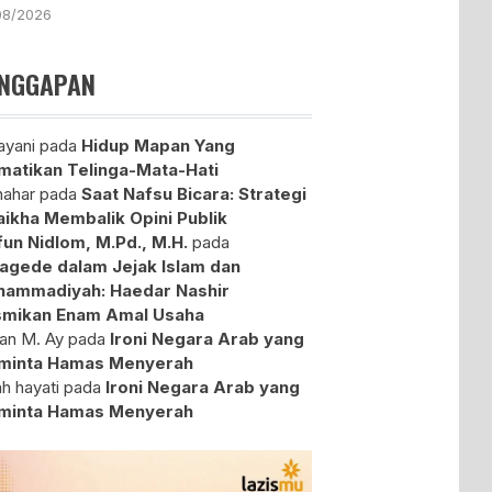
08/2026
NGGAPAN
yani
pada
Hidup Mapan Yang
atikan Telinga-Mata-Hati
ahar
pada
Saat Nafsu Bicara: Strategi
aikha Membalik Opini Publik
fun Nidlom, M.Pd., M.H.
pada
agede dalam Jejak Islam dan
ammadiyah: Haedar Nashir
mikan Enam Amal Usaha
an M. Ay
pada
Ironi Negara Arab yang
minta Hamas Menyerah
ah hayati
pada
Ironi Negara Arab yang
minta Hamas Menyerah