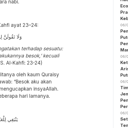
ara nabi.
Eco
Pra
Keb
l-Kahfi ayat 23–24:
06/
Pem
وَلَا تَقُولَنَّ ل
Put
Pen
ngatakan terhadap sesuatu:
Ma
akukannya besok,’ kecuali
06/
Ket
QS. Al-Kahfi: 23-24)
Ari
Put
jawab: “Besok aku akan
06/
Ti
mengucapkan insyaAllah.
Jen
eberapa hari lamanya.
Pe
Per
06/
Set
يَنْبَغِي لِلْعَ
Tem