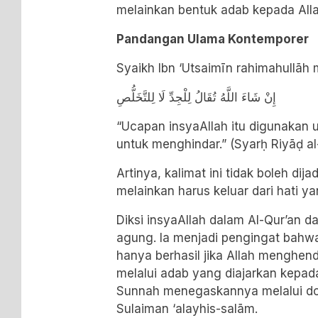
melainkan bentuk adab kepada Alla
Pandangan Ulama Kontemporer
Syaikh Ibn ‘Utsaimīn rahimahullāh
إِنْ شَاءَ اللَّهُ تُقَالُ لِلْجِدِّ لَا لِلتَّخَلُّصِ
“Ucapan insyaAllah itu digunakan
untuk menghindar.” (Syarḥ Riyāḍ al
Artinya, kalimat ini tidak boleh dij
melainkan harus keluar dari hati ya
Diksi insyaAllah dalam Al-Qur’an d
agung. Ia menjadi pengingat bahw
hanya berhasil jika Allah menghen
melalui adab yang diajarkan kepada Rasulull
Sunnah menegaskannya melalui do
Sulaiman ‘alayhis-salām.