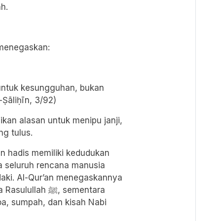
h.
 menegaskan:
 untuk kesungguhan, bukan
-Ṣāliḥīn, 3/92)
adikan alasan untuk menipu janji,
ng tulus.
an hadis memiliki kedudukan
a seluruh rencana manusia
daki. Al-Qur’an menegaskannya
ah ﷺ, sementara
a, sumpah, dan kisah Nabi