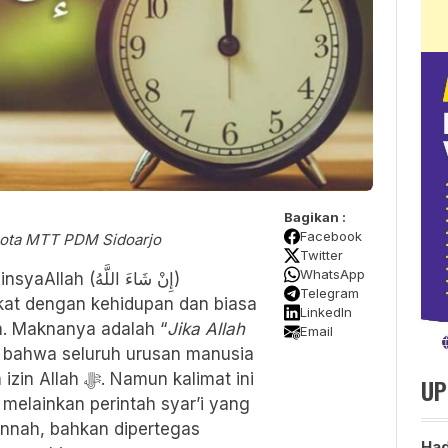
Bagikan :
Facebook
gota MTT PDM Sidoarjo
Twitter
WhatsApp
 (إِنْ شَاءَ اللَّهُ)
Telegram
kat dengan kehidupan dan biasa
LinkedIn
n. Maknanya adalah “
Jika Allah
Email
 bahwa seluruh urusan manusia
amun kalimat ini
UP
 melainkan perintah syar’i yang
unnah, bahkan dipertegas
Had