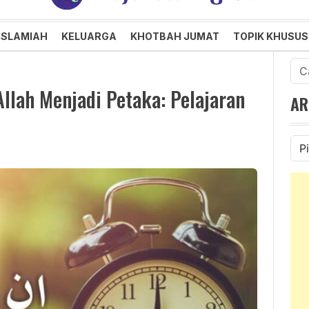
an dan Menggembirakan
ISLAMIAH
KELUARGA
KHOTBAH JUMAT
TOPIK KHUSUS
Cari
untu
Allah Menjadi Petaka: Pelajaran
AR
Ars