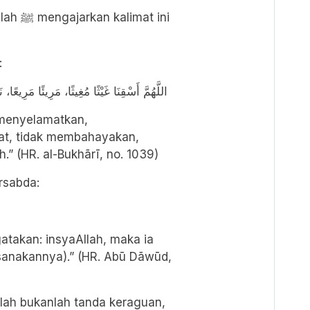
mat ini
:
اللَّهُمَّ أَسْقِنَا غَيْثًا مُغِيثًا، مَرِيئًا مَرِيعًا،
 menyelamatkan,
t, tidak membahayakan,
h.” (HR. al-Bukhārī, no. 1039)
a sumpah, Nabi ﷺ bersabda:
takan: insyaAllah, maka ia
aksanakannya).” (HR. Abū Dāwūd,
lah bukanlah tanda keraguan,