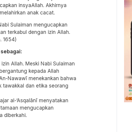
capkan insyaAllah. Akhirnya
 melahirkan anak cacat.
n terkabul dengan izin Allah.
. 1654)
 sebagai:
a izin Allah. Meski Nabi Sulaiman
 bergantung kepada Allah
 An-Nawawī menekankan bahwa
k tawakkal dan etika seorang
Ḥajar al-‘Asqalānī menyatakan
keutamaan mengucapkan
 diberkahi.