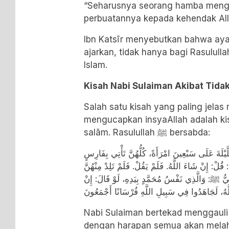
“Seharusnya seorang hamba meng
perbuatannya kepada kehendak Alla
Ibn Katsīr menyebutkan bahwa ayat
ajarkan, tidak hanya bagi Rasulullah ﷺ, tetapi bagi seluruh u
Islam.
Kisah Nabi Sulaiman Akibat Tid
Salah satu kisah yang paling jela
mengucapkan insyaAllah adalah kis
salām. Rasulullah ﷺ bersabda:
َيْلَةَ عَلَى سَبْعِينَ امْرَأَةً، كُلُّهُنَّ تَأْتِي بِفَارِسٍ
ُلْ: إِنْ شَاءَ اللَّهُ. فَلَمْ يَقُلْ. فَلَمْ تَلِدْ مِنْهُنَّ
بِيُّ ﷺ: وَالَّذِي نَفْسُ مُحَمَّدٍ بِيَدِهِ، لَوْ قَالَ: إِنْ
َهُ، لَجَاهَدُوا فِي سَبِيلِ اللَّهِ فُرْسَانًا أَجْمَعُونَ
Nabi Sulaiman bertekad menggauli 7
dengan harapan semua akan melah