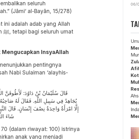
embalikan seluruh
06/
h.” (Jāmi‘ al-Bayān, 15/278)
TA
 ini adalah adab yang Allah
mat
Uma
Mem
ak Mengucapkan InsyaAllah
Mun
Zul
s menunjukkan pentingnya
Afi
ah Nabi Sulaiman ‘alayhis-
Kot
Muh
Res
قَالَ سُلَيْمَانُ بْنُ دَاوُدَ: لَأَطُوفَنَّ اللّ
Ahs
يُجَاهِدُ فِي سَبِيلِ اللَّهِ. فَقَالَ لَهُ صَاحِبُهُ: ق
Me
إِلَّا امْرَأَةٌ وَاحِدَةٌ نِصْفَ إِنْسَانٍ. قَالَ النَّ
Ind
شَاءَ اللّ
Me
0 (dalam riwayat: 100) istrinya
irkan anak yang menjadi